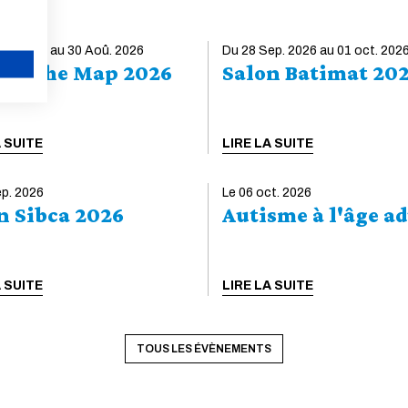
Afin de préparer et d'aborder au mieux la rentrée
2026-2027, retrouvez les informations
oû. 2026 au 30 Aoû. 2026
pratiques, en fonction de votre formation.
Du 28 Sep. 2026 au 01 oct. 202
e of the Map 2026
Salon Batimat 20
Consulter la rubrique S'inscrire et se réinscrire à
l'École Consultez le livret d'accueil, conçu pour
ANNULER
faciliter l’intégration des nouveaux arrivants,
mais aussi pour accompagner les élèves de
A SUITE
LIRE LA SUITE
l’École Formation d'ingénieurs Pour vous inscrire
ou vous réinscrire vous devez remplir, selon
votre catégorie, un dossier sous...
ep. 2026
Le 06 oct. 2026
n Sibca 2026
Autisme à l'âge ad
LIRE LA SUITE
A SUITE
LIRE LA SUITE
TOUS LES ÉVÈNEMENTS