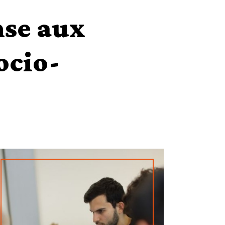
nse aux
ocio-