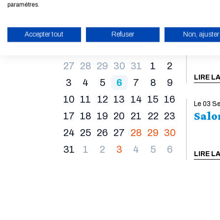
de logement
paramètres.
Félicitations pour votre admission au Concours
Commun Mines-Ponts ! Vous êtes admis en 1re
Du 28 A
Août
2026
Accepter tout
Refuser
Non, ajuster
Stat
année en formation d'ingénieurs ? Effectuez
votre demande de logement en remplissant le
Lun
Mar
Mer
Jeu
Ven
Sam
Dim
ACTIVER LE MODE ÉCO
questionnaire dédié : Remplir la demande de
27
28
29
30
31
1
2
logement pour les admis en 1re année de
LIRE L
formation d'ingénieurs L’Arpej, gestionnaire de la
3
4
5
6
7
8
9
Résidence Meunier en face de l’École, prendra
10
11
12
13
14
15
16
directement contact avec vous début août.
Le 03 S
Bureau de la Vie Étudiante Contacter par email
Salo
17
18
19
20
21
22
23
Arpej...
LIRE LA SUITE
24
25
26
27
28
29
30
31
1
2
3
4
5
6
LIRE L