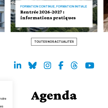
FORMATION CONTINUE, FORMATION INITIALE
Rentrée 2026-2027 :
informations pratiques
TOUTES NOS ACTUALITÉS
LinkedIn
Bluesky
Instagram
Facebook
Threads
Youtube
Agenda
notre
Rentrée 2026-2027 : informations
pratiques
les