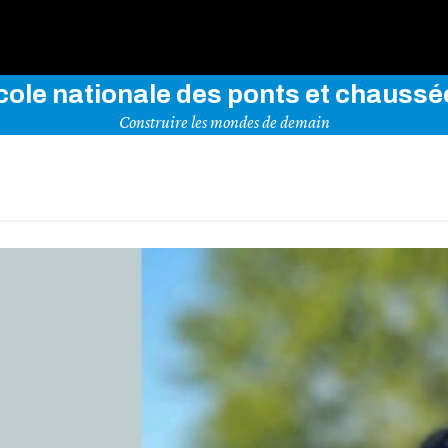
rez notre site en indiquant vos mots-clés ci-dessous
cole nationale des ponts et chaussé
Construire les mondes de demain