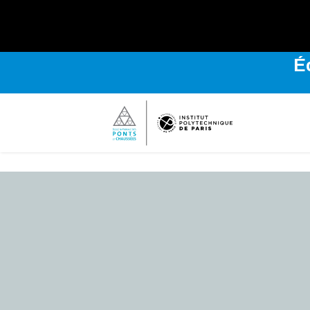
Explo
É
Bienvenue
sur
l'Institut
Polytechnique