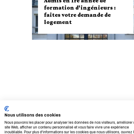
Admis en 1re année de
formation d'ingénieurs :
faites votre demande de
logement
Nous utilisons des cookies
Nous pouvons les placer pour analyser les données de nos visiteurs, améliorer 
Admis en 1re année de formation
site Web, afficher un contenu personnalisé et vous faire vivre une expérience
d'ingénieurs : faites votre demande
inoubliable. Pour plus d'informations sur les cookies que nous utilisons, ouvrez 