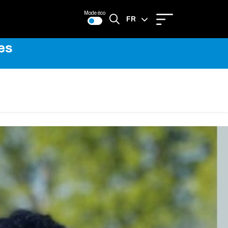
Mode éco
FR
es
EN