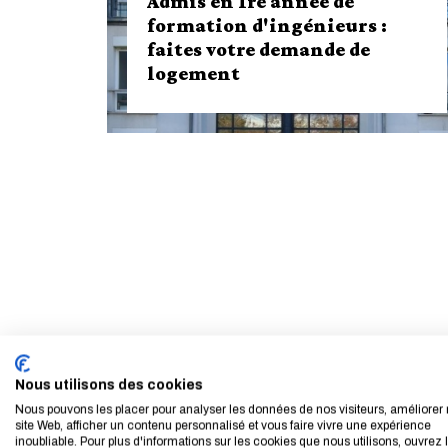
Admis en 1re année de
formation d'ingénieurs :
faites votre demande de
logement
Nous utilisons des cookies
Nous pouvons les placer pour analyser les données de nos visiteurs, améliorer 
Admis en 1re année de formation
site Web, afficher un contenu personnalisé et vous faire vivre une expérience
d'ingénieurs : faites votre demande
inoubliable. Pour plus d'informations sur les cookies que nous utilisons, ouvrez 