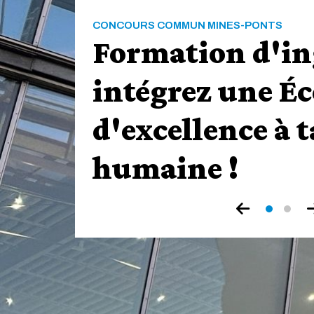
de
Paris
RECHERCHE
Arthur Guillo
reçoit le Prix 
Ponts 2026