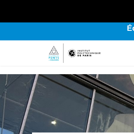
Explo
É
Bienvenue
sur
l'Institut
Polytechnique