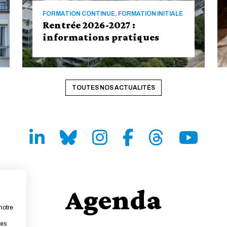
FORMATION CONTINUE, FORMATION INITIALE
Rentrée 2026-2027 :
informations pratiques
TOUTES NOS ACTUALITÉS
LinkedIn
Bluesky
Instagram
Facebook
Threads
Youtube
Agenda
notre
Rentrée 2026-2027 : informations
pratiques
les