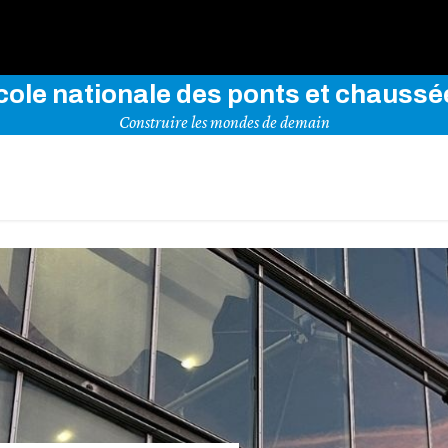
rez notre site en indiquant vos mots-clés ci-dessous
cole nationale des ponts et chaussé
Construire les mondes de demain