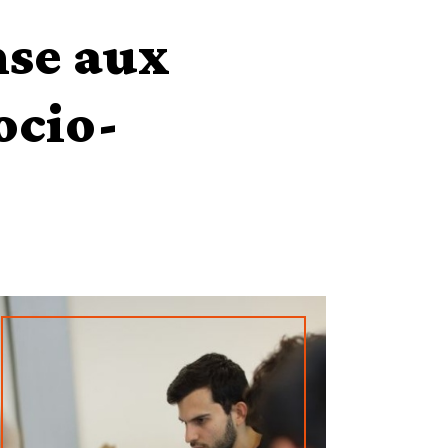
nse aux
ocio-