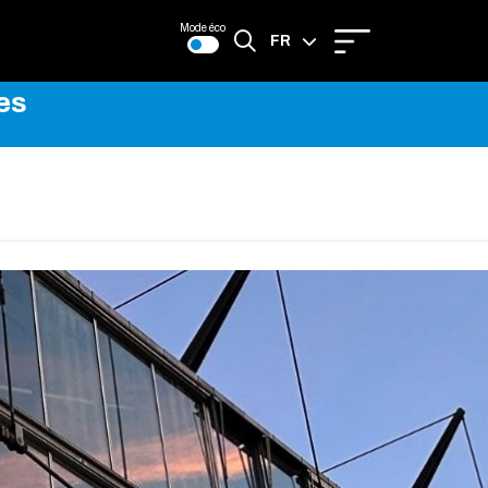
Mode éco
FR
es
EN