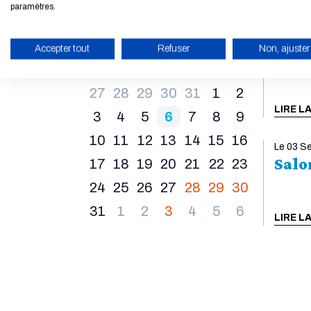
de logement
paramètres.
Félicitations pour votre admission au Concours
Commun Mines-Ponts ! Vous êtes admis en 1re
Du 28 A
Août
2026
Accepter tout
Refuser
Non, ajuster
Stat
année en formation d'ingénieurs ? Effectuez
votre demande de logement en remplissant le
Lun
Mar
Mer
Jeu
Ven
Sam
Dim
ACTIVER LE MODE ÉCO
questionnaire dédié : Remplir la demande de
27
28
29
30
31
1
2
logement pour les admis en 1re année de
LIRE L
formation d'ingénieurs L’Arpej, gestionnaire de la
3
4
5
6
7
8
9
Résidence Meunier en face de l’École, prendra
10
11
12
13
14
15
16
directement contact avec vous début août.
Le 03 S
Bureau de la Vie Étudiante Contacter par email
Salo
17
18
19
20
21
22
23
Arpej...
LIRE LA SUITE
24
25
26
27
28
29
30
31
1
2
3
4
5
6
LIRE L