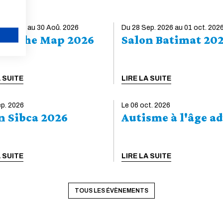
Afin de préparer et d'aborder au mieux la rentrée
2026-2027, retrouvez les informations
oû. 2026 au 30 Aoû. 2026
pratiques, en fonction de votre formation.
Du 28 Sep. 2026 au 01 oct. 202
e of the Map 2026
Salon Batimat 20
Consulter la rubrique S'inscrire et se réinscrire à
l'École Consultez le livret d'accueil, conçu pour
ANNULER
faciliter l’intégration des nouveaux arrivants,
mais aussi pour accompagner les élèves de
A SUITE
LIRE LA SUITE
l’École Formation d'ingénieurs Pour vous inscrire
ou vous réinscrire vous devez remplir, selon
votre catégorie, un dossier sous...
ep. 2026
Le 06 oct. 2026
n Sibca 2026
Autisme à l'âge ad
LIRE LA SUITE
A SUITE
LIRE LA SUITE
TOUS LES ÉVÈNEMENTS