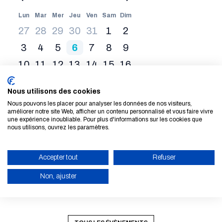
Lun
Mar
Mer
Jeu
Ven
Sam
Dim
27
28
29
30
31
1
2
3
4
5
6
7
8
9
10
11
12
13
14
15
16
17
18
19
20
21
22
23
Nous utilisons des cookies
24
25
26
27
28
29
30
Nous pouvons les placer pour analyser les données de nos visiteurs,
améliorer notre site Web, afficher un contenu personnalisé et vous faire vivre
31
1
2
3
4
5
6
une expérience inoubliable. Pour plus d'informations sur les cookies que
nous utilisons, ouvrez les paramètres.
Du 28 Aoû. 2026 au 30 Aoû. 2026
Le 03 Sep. 2026
State of the Map
Salon Sibca 
Accepter tout
Refuser
2026
Non, ajuster
LIRE LA SUITE
LIRE LA SUITE
ACTIVER LE MODE ÉCO
ANNULER