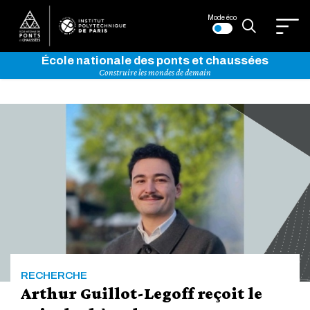
Mode éco
École nationale des ponts et chaussées
Construire les mondes de demain
Bienvenue
sur
l'Institut
Polytechnique
de
RECHERCHE
Paris
Arthur Guillot-Legoff reçoit le