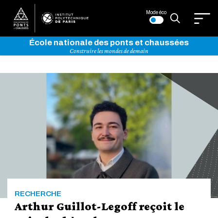
Mode éco
École nationale des ponts et chaussées
Construire les mondes de demain
Bienvenue
sur
l'Institut
Polytechnique
de
RECHERCHE
Paris
Arthur Guillot-Legoff reçoit le