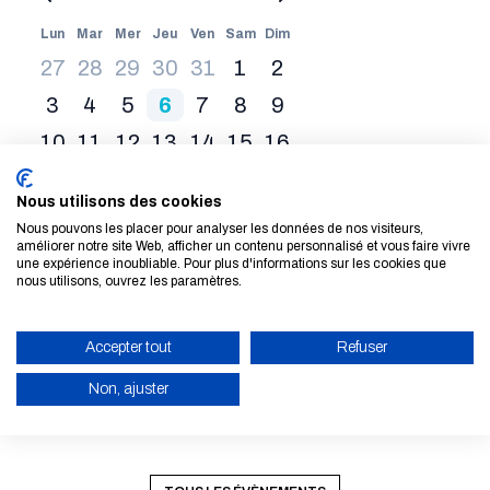
Lun
Mar
Mer
Jeu
Ven
Sam
Dim
27
28
29
30
31
1
2
3
4
5
6
7
8
9
10
11
12
13
14
15
16
17
18
19
20
21
22
23
Nous utilisons des cookies
24
25
26
27
28
29
30
Nous pouvons les placer pour analyser les données de nos visiteurs,
améliorer notre site Web, afficher un contenu personnalisé et vous faire vivre
31
1
2
3
4
5
6
une expérience inoubliable. Pour plus d'informations sur les cookies que
nous utilisons, ouvrez les paramètres.
Du 28 Aoû. 2026 au 30 Aoû. 2026
Le 03 Sep. 2026
State of the Map
Salon Sibca 
Accepter tout
Refuser
2026
Non, ajuster
LIRE LA SUITE
LIRE LA SUITE
ACTIVER LE MODE ÉCO
ANNULER