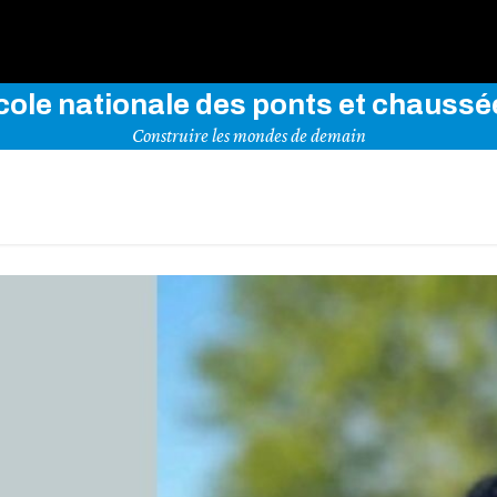
rez notre site en indiquant vos mots-clés ci-dessous
cole nationale des ponts et chaussé
Construire les mondes de demain