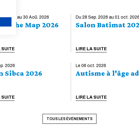
Afin de préparer et d'aborder au mieux la rentrée
2026-2027, retrouvez les informations
oû. 2026 au 30 Aoû. 2026
pratiques, en fonction de votre formation.
Du 28 Sep. 2026 au 01 oct. 202
e of the Map 2026
Salon Batimat 20
Consulter la rubrique S'inscrire et se réinscrire à
l'École Consultez le livret d'accueil, conçu pour
ANNULER
faciliter l’intégration des nouveaux arrivants,
mais aussi pour accompagner les élèves de
A SUITE
LIRE LA SUITE
l’École Formation d'ingénieurs Pour vous inscrire
ou vous réinscrire vous devez remplir, selon
votre catégorie, un dossier sous...
ep. 2026
Le 06 oct. 2026
n Sibca 2026
Autisme à l'âge ad
LIRE LA SUITE
A SUITE
LIRE LA SUITE
TOUS LES ÉVÈNEMENTS