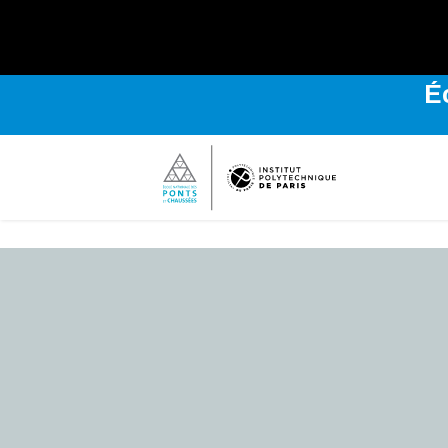
Explo
É
Bienvenue
sur
l'Institut
Polytechnique