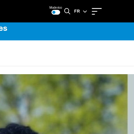
Mode éco
FR
es
EN