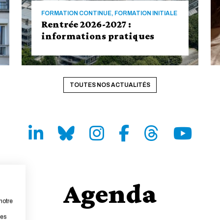
FORMATION CONTINUE, FORMATION INITIALE
Rentrée 2026-2027 :
informations pratiques
TOUTES NOS ACTUALITÉS
LinkedIn
Bluesky
Instagram
Facebook
Threads
Youtube
Agenda
notre
Rentrée 2026-2027 : informations
pratiques
les