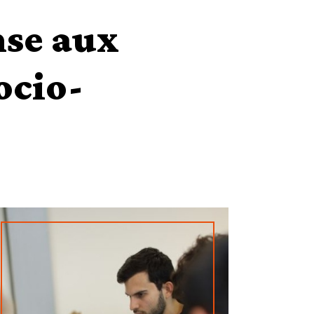
nse aux
ocio-