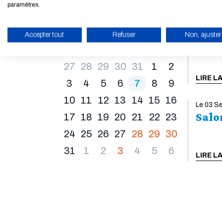
de logement
paramètres.
Félicitations pour votre admission au Concours
Commun Mines-Ponts ! Vous êtes admis en 1re
Du 28 A
Août
2026
Accepter tout
Refuser
Non, ajuster
Stat
année en formation d'ingénieurs ? Effectuez
votre demande de logement en remplissant le
Lun
Mar
Mer
Jeu
Ven
Sam
Dim
ACTIVER LE MODE ÉCO
questionnaire dédié : Remplir la demande de
27
28
29
30
31
1
2
logement pour les admis en 1re année de
LIRE L
formation d'ingénieurs L’Arpej, gestionnaire de la
3
4
5
6
7
8
9
Résidence Meunier en face de l’École, prendra
10
11
12
13
14
15
16
directement contact avec vous début août.
Le 03 S
Bureau de la Vie Étudiante Contacter par email
Salo
17
18
19
20
21
22
23
Arpej...
LIRE LA SUITE
24
25
26
27
28
29
30
31
1
2
3
4
5
6
LIRE L