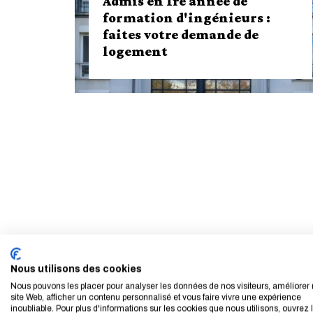
Admis en 1re année de
formation d'ingénieurs :
faites votre demande de
logement
Nous utilisons des cookies
Nous pouvons les placer pour analyser les données de nos visiteurs, améliorer 
Admis en 1re année de formation
site Web, afficher un contenu personnalisé et vous faire vivre une expérience
d'ingénieurs : faites votre demande
inoubliable. Pour plus d'informations sur les cookies que nous utilisons, ouvrez 