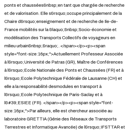
ponts et chaussées&nbsp;en tant que chargée de recherche
et de valorisation. Elle s&rsquo;occupe principalement de la
Chaire d&rsquo;enseignement et de recherche de Ile-de-
France mobilités sur la &laquo;&nbsp;Socio-économie et
modélisation des Transports Collectifs de voyageurs en
milieu urbain&nbsp;&raquo;. </span></p><p><span
style="font-size:16px;">Actuellement Professeur Associée
à l&rsquo;Université de Patras (GR), Maître de Conférences
à l&rsquo;Ecole Nationale des Ponts et Chaussées (FR) et à
l&rsquo;Ecole Polytechnique Fédérale de Lausanne (CH) et
elle a la responsabilité desmodules en transport à
l&rsquo;Ecole Polytechnique de Paris-Saclay et à
l&#39;ESIEE (FR). </span></p><p><span style="font-
size:16px;">Par ailleurs, elle est chercheur associée au
laboratoire GRETTIA (Génie des Réseaux de Transports
Terrestres et Informatique Avancée) de l&rsquo;IFSTTAR et