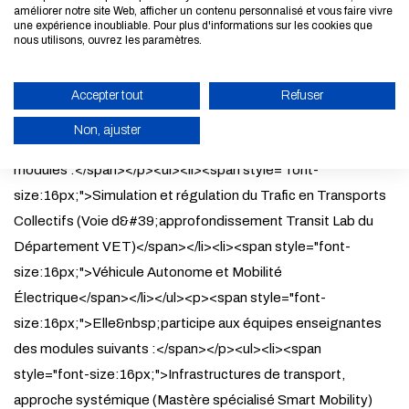
améliorer notre site Web, afficher un contenu personnalisé et vous faire vivre
size:16px;">Statistiques numériques et analyse des données
une expérience inoubliable. Pour plus d'informations sur les cookies que
nous utilisons, ouvrez les paramètres.
de mobilité (Master Transport et Développement Durable)
</span></li><li><span style="font-size:16px;">Introduction à
la sécurité et la sûreté dans les transports (Formation
Accepter tout
Refuser
ingénieur département VET)</span></li></ul><p><span
Non, ajuster
style="font-size:16px;">Elle est co-responsable des
ENABLE ECO MODE
modules :</span></p><ul><li><span style="font-
size:16px;">Simulation et régulation du Trafic en Transports
CANCEL
Collectifs (Voie d&#39;approfondissement Transit Lab du
Département VET)</span></li><li><span style="font-
size:16px;">Véhicule Autonome et Mobilité
Électrique</span></li></ul><p><span style="font-
size:16px;">Elle&nbsp;participe aux équipes enseignantes
des modules suivants :</span></p><ul><li><span
style="font-size:16px;">Infrastructures de transport,
approche systémique (Mastère spécialisé Smart Mobility)