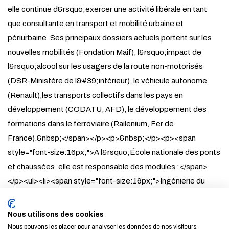
elle continue d&rsquo;exercer une activité libérale en tant
que consultante en transport et mobilité urbaine et
périurbaine. Ses principaux dossiers actuels portent sur les
nouvelles mobilités (Fondation Maif), l&rsquo;impact de
l&rsquo;alcool sur les usagers de la route non-motorisés
(DSR-Ministère de l&#39;intérieur), le véhicule autonome
(Renault),les transports collectifs dans les pays en
développement (CODATU, AFD), le développement des
formations dans le ferroviaire (Railenium, Fer de
France).&nbsp;</span></p><p>&nbsp;</p><p><span
style="font-size:16px;">A l&rsquo;École nationale des ponts
et chaussées, elle est responsable des modules :</span>
</p><ul><li><span style="font-size:16px;">Ingénierie du
trafic I et II (Formation ingénieur département VET, Master
Transport et Développement Durable, Master Transport
Nous utilisons des cookies
Mobilité) </span></li><li><span style="font-
Nous pouvons les placer pour analyser les données de nos visiteurs,