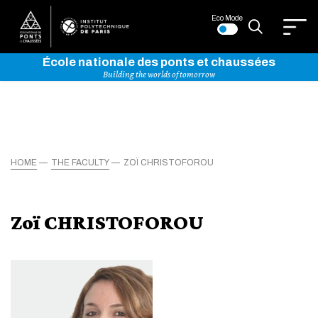
Eco Mode
École nationale des ponts et chaussées
Building the worlds of tomorrow
HOME
THE FACULTY
ZOÏ CHRISTOFOROU
Zoï CHRISTOFOROU