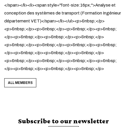
</span></li><li><span style="font-size:16px;">Analyse et
conception des systèmes de transport (Formation Ingénieur
département VET)</span></li></ul><p>&nbsp;</p>
<p>&nbsp;</p><p>&nbsp;</p><p>&nbsp;</p><p>&nbsp;
</p><p>&nbsp;</p><p>&nbsp;</p><p>&nbsp;</p>
<p>&nbsp;</p><p>&nbsp;</p><p>&nbsp;</p><p>&nbsp;
</p><p>&nbsp;</p><p>&nbsp;</p><p>&nbsp;</p>
<p>&nbsp;</p><p>&nbsp;</p><p>&nbsp;</p><p>&nbsp;
</p><p>&nbsp;</p><p>&nbsp;</p><p>&nbsp;</p>
ALL MEMBERS
Subscribe to our newsletter