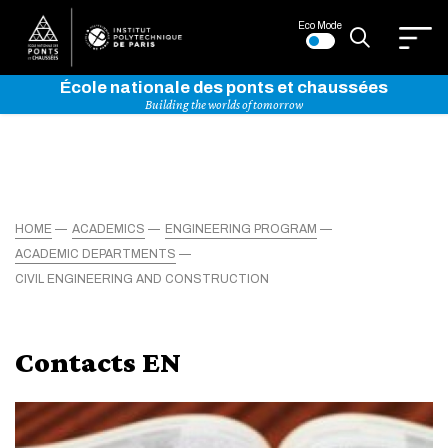
Eco Mode
École nationale des ponts et chaussées
Building the worlds of tomorrow
HOME
ACADEMICS
ENGINEERING PROGRAM
ACADEMIC DEPARTMENTS
CIVIL ENGINEERING AND CONSTRUCTION
Contacts EN