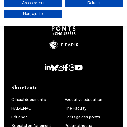
Accepter tout
Refuser
Non, ajuster
ENABLE ECO MODE
CANCEL
LinkedIn
Bluesky
Instagram
Facebook
Threads
Youtube
Shortcuts
Official documents
Executive education
HAL-ENPC
The Faculty
Educnet
Héritage des ponts
Societal engagement
Pédagothèque