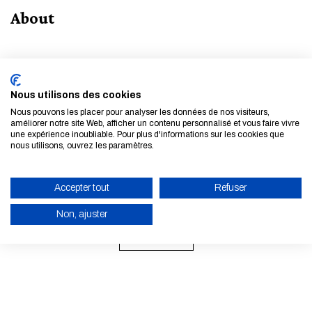
About
LINKS
Plaquette master TM
Nous utilisons des cookies
Nous pouvons les placer pour analyser les données de nos visiteurs,
améliorer notre site Web, afficher un contenu personnalisé et vous faire vivre
une expérience inoubliable. Pour plus d'informations sur les cookies que
nous utilisons, ouvrez les paramètres.
Accepter tout
Refuser
Subscribe to our newsletter
Non, ajuster
LEARN MORE
ENABLE ECO MODE
CANCEL