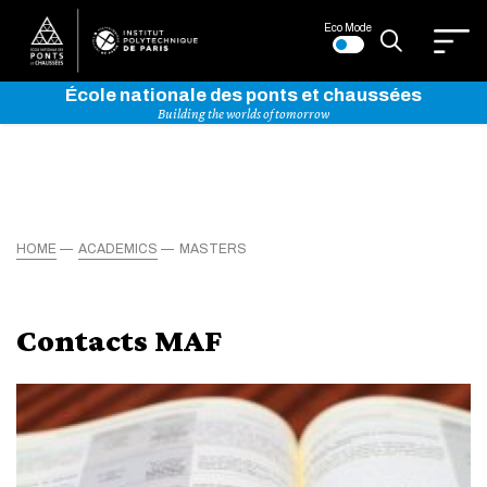
Eco Mode
École nationale des ponts et chaussées
Building the worlds of tomorrow
HOME
ACADEMICS
MASTERS
Contacts MAF