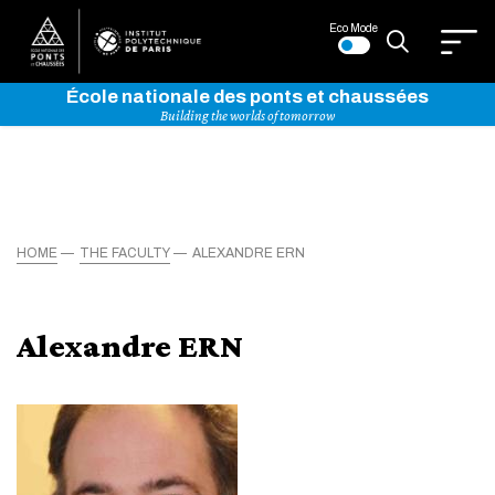
Eco Mode
École nationale des ponts et chaussées
Building the worlds of tomorrow
HOME
THE FACULTY
ALEXANDRE ERN
Alexandre ERN