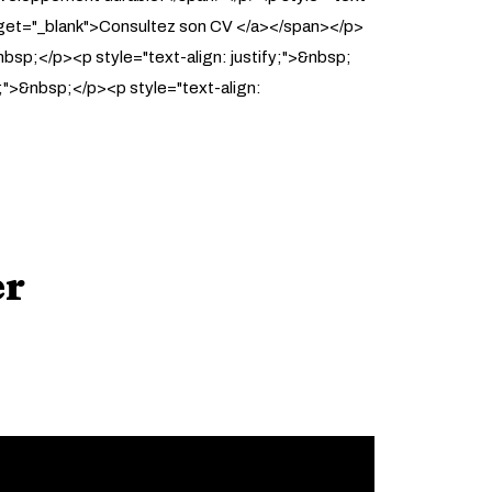
 target="_blank">Consultez son CV </a></span></p>
&nbsp;</p><p style="text-align: justify;">&nbsp;
y;">&nbsp;</p><p style="text-align:
er