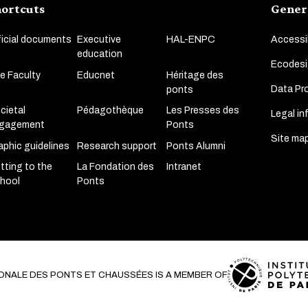
ortcuts
Gener
ficial documents
Executive
HAL-ENPC
Accessib
education
Ecodesi
e Faculty
Educnet
Héritage des
Data Pro
ponts
cietal
Pédagothèque
Les Presses des
Legal in
gagement
Ponts
Site ma
aphic guidelines
Research support
Ponts Alumni
tting to the
La Fondation des
Intranet
hool
Ponts
ONALE DES PONTS ET CHAUSSÉES IS A MEMBER OF