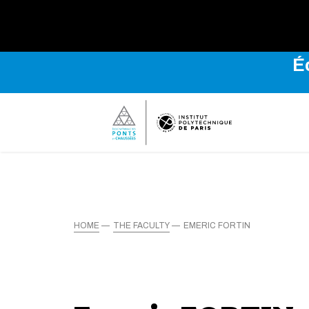
É
HOME
THE FACULTY
EMERIC FORTIN