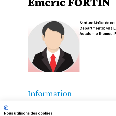
Emeric FORTIN
Status:
Maître de co
Departments:
Ville 
Academic themes:
É
Information
<p style="text-align: justify;"><span style="fon
Nous utilisons des cookies
d&#39;adaptation aux changements climatiques, l&