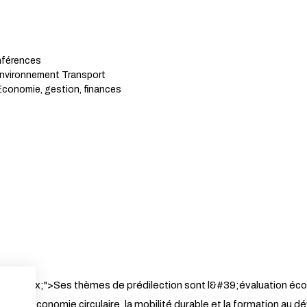
nférences
Environnement Transport
conomie, gestion, finances
t-size:16px;">Ses thèmes de prédilection sont l&#39;évaluation 
#39;économie circulaire, la mobilité durable et la formation au