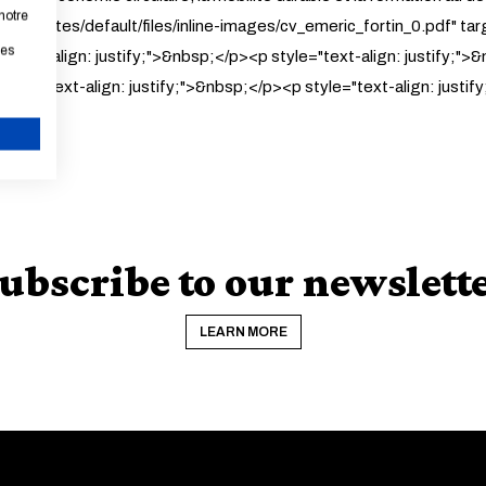
notre
 href="/sites/default/files/inline-images/cv_emeric_fortin_0.pdf"
les
="text-align: justify;">&nbsp;</p><p style="text-align: justify;">
tyle="text-align: justify;">&nbsp;</p><p style="text-align: justif
CANCEL
ubscribe to our newslett
LEARN MORE