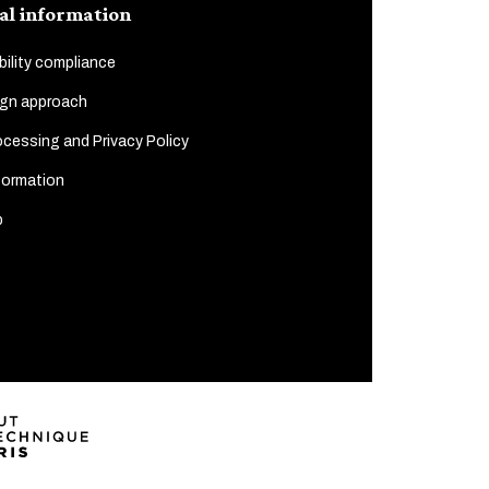
al information
ility compliance
gn approach
cessing and Privacy Policy
formation
p