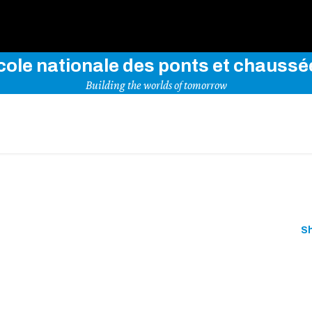
Use key words to explore our website
cole nationale des ponts et chaussé
Building the worlds of tomorrow
S