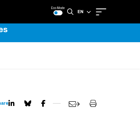
Eco Mode
EN
es
FR
hare