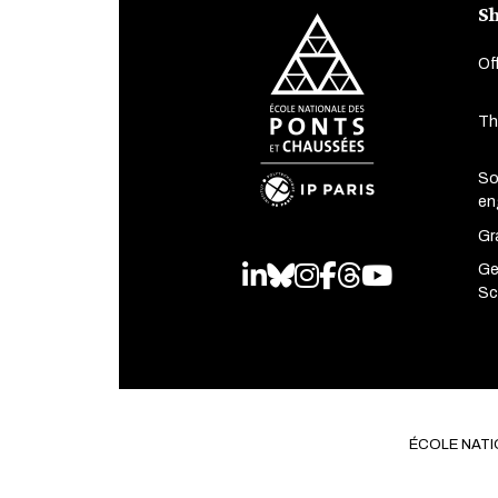
Sh
Of
Th
So
en
Gr
Ge
LinkedIn
Bluesky
Instagram
Facebook
Threads
Youtube
Sc
ÉCOLE NATI