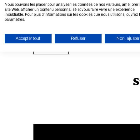
Nous pouvons les placer pour analyser les données de nos visiteurs, améliorer 
align: justify;"><span style="font-size:16px;"><a
site Web, afficher un contenu personnalisé et vous faire vivre une expérience
inoubliable. Pour plus d'informations sur les cookies que nous utilisons, ouvrez 
<p style="text-align: justify;">&nbsp;</p><p style
paramètres.
</p><p style="text-align: justify;">&nbsp;</p><p s
justify;">&nbsp;</p>
Accepter tout
Refuser
Non, ajuster
ENABLE ECO MODE
ALL MEMBERS
S