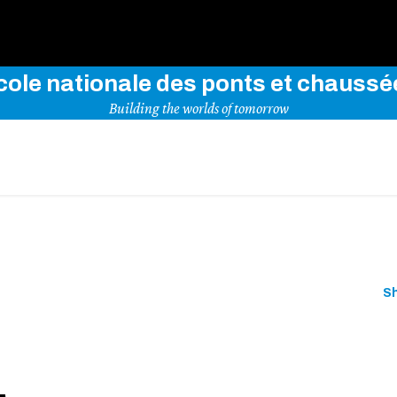
Use key words to explore our website
cole nationale des ponts et chaussé
Building the worlds of tomorrow
S