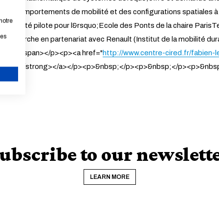
des comportements de mobilité et des configurations spatiales à p
notre
l a aussi été pilote pour l&rsquo;Ecole des Ponts de la chaire Pari
les
de recherche en partenariat avec Renault (Institut de la mobilité d
les etc.</span></p><p><a href="
http://www.centre-cired.fr/fabien-
 ici.</span></strong></a></p><p>&nbsp;</p><p>&nbsp;</p><p>&
CANCEL
ubscribe to our newslett
LEARN MORE