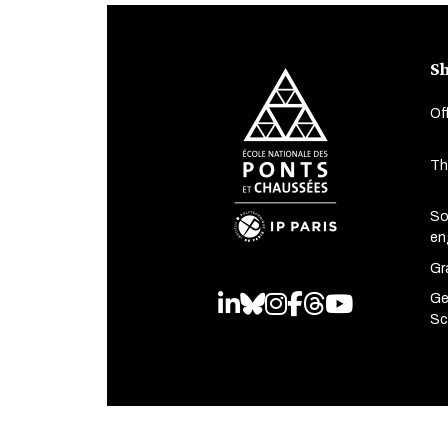
Sh
Of
Th
So
en
Gr
Ge
LinkedIn
Bluesky
Instagram
Facebook
Threads
Youtube
Sc