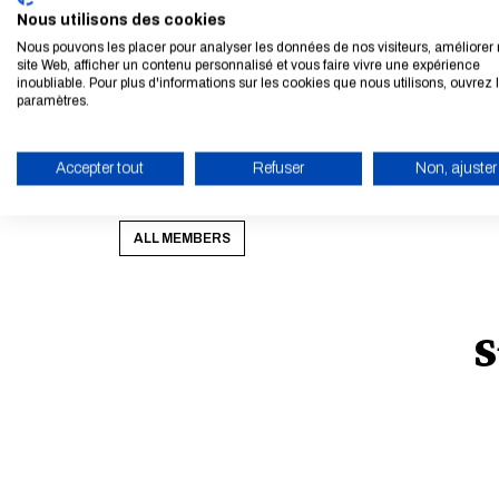
Nous utilisons des cookies
économique, ainsi que l&rsquo;analyse statistique 
Nous pouvons les placer pour analyser les données de nos visiteurs, améliorer 
la chaire ENPC-IDFM sur la Mobilité territoriale. I
site Web, afficher un contenu personnalisé et vous faire vivre une expérience
inoubliable. Pour plus d'informations sur les cookies que nous utilisons, ouvrez 
des ensembles bâtis. Il a aussi dirigé des projets 
paramètres.
transports, la DATAR, des collectivités territoria
style="font-size:18px;">Consultez son profil
Accepter tout
Refuser
Non, ajuster
</p><p>&nbsp;</p><p>&nbsp;</p>
ENABLE ECO MODE
ALL MEMBERS
S