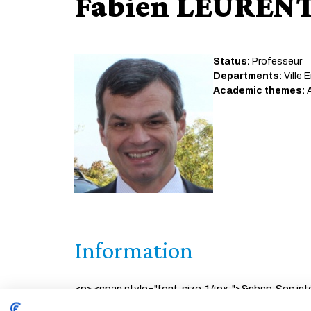
Fabien LEUREN
Status:
Professeur
Departments:
Ville 
Academic themes:
A
Information
<p><span style="font-size:14px;">&nbsp;Ses inté
transports collectifs, services partagés), la mod