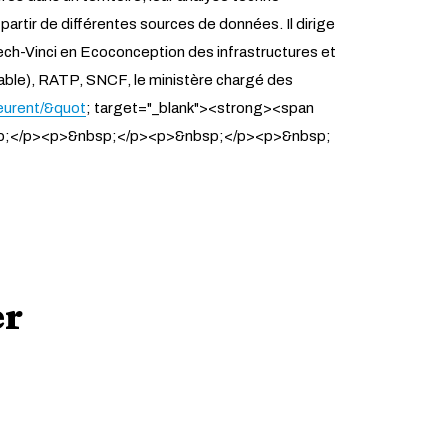
artir de différentes sources de données. Il dirige
sTech-Vinci en Ecoconception des infrastructures et
urable), RATP, SNCF, le ministère chargé des
leurent/&quot
; target="_blank"><strong><span
nbsp;</p><p>&nbsp;</p><p>&nbsp;</p><p>&nbsp;
er