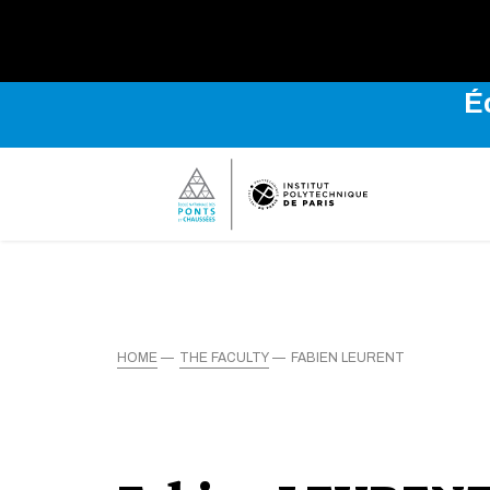
É
HOME
THE FACULTY
FABIEN LEURENT