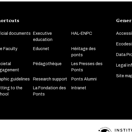
ortcuts
Gener
ficial documents
Executive
HAL-ENPC
Accessib
education
Ecodesi
e Faculty
Educnet
Héritage des
Data Pro
ponts
cietal
Pédagothèque
Les Presses des
Legal in
gagement
Ponts
Site ma
aphic guidelines
Research support
Ponts Alumni
tting to the
La Fondation des
Intranet
hool
Ponts