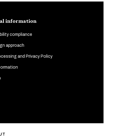
al information
ility compliance
gn approach
cessing and Privacy Policy
formation
p