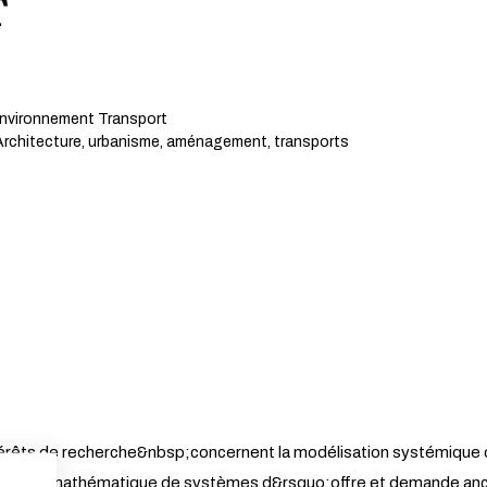
T
Environnement Transport
rchitecture, urbanisme, aménagement, transports
rêts de recherche&nbsp;concernent la modélisation systémique de
élisation mathématique de systèmes d&rsquo;offre et demande ancré