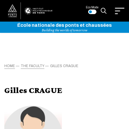
Eco Mode
École nationale des ponts et chaussées
Building the worlds of tomorrow
HOME
THE FACULTY
GILLES CRAGUE
Gilles CRAGUE