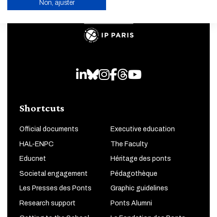
Non, ajuster
ENABLE ECO MODE
CANCEL
LinkedIn
Bluesky
Instagram
Facebook
Threads
Youtube
Shortcuts
Official documents
Executive education
HAL-ENPC
The Faculty
Educnet
Héritage des ponts
Societal engagement
Pédagothèque
Les Presses des Ponts
Graphic guidelines
Research support
Ponts Alumni