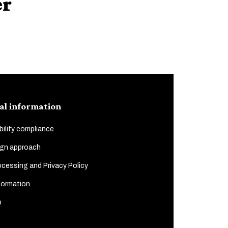
er
al information
ility compliance
gn approach
cessing and Privacy Policy
formation
p