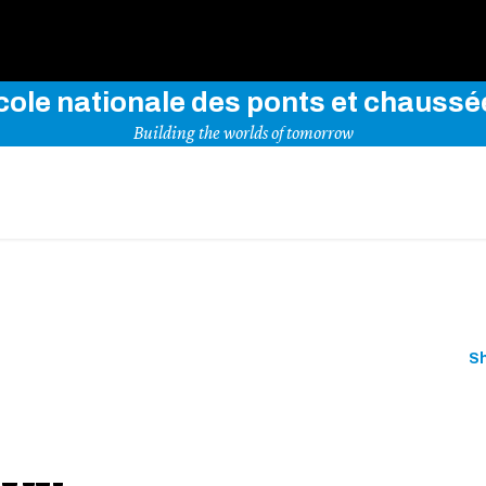
Use key words to explore our website
cole nationale des ponts et chaussé
Building the worlds of tomorrow
S