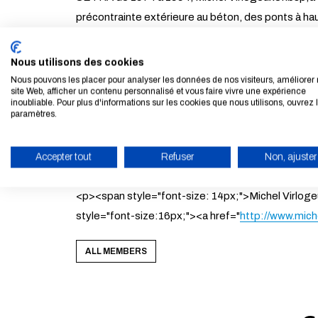
précontrainte extérieure au béton, des ponts à h
affecté à l&#39;École Nationale des Ponts et Cha
1995, il quitte l&rsquo;Administration et s&rsqu
Nous utilisons des cookies
concepteur de nombreux grands ouvrages, dont le P
Nous pouvons les placer pour analyser les données de nos visiteurs, améliorer 
site Web, afficher un contenu personnalisé et vous faire vivre une expérience
François Klein.</span></p><p><span style="font-si
inoubliable. Pour plus d'informations sur les cookies que nous utilisons, ouvrez 
paramètres.
d&rsquo;excellence de l&rsquo;Engineering News R
d&rsquo;Or de l&rsquo;ISE et de l&rsquo;ICE (Roy
Précontrainte (FIP), puis de la Fédération Inter
Accepter tout
Refuser
Non, ajuster
style="font-size: 14px;">Il est membre de l&#39
ENABLE ECO MODE
<p><span style="font-size: 14px;">Michel Virlog
style="font-size:16px;"><a href="
http://www.mich
ALL MEMBERS