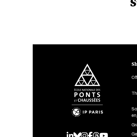
S
Sh
Of
Th
So
en
Gr
Ge
LinkedIn
Bluesky
Instagram
Facebook
Threads
Youtube