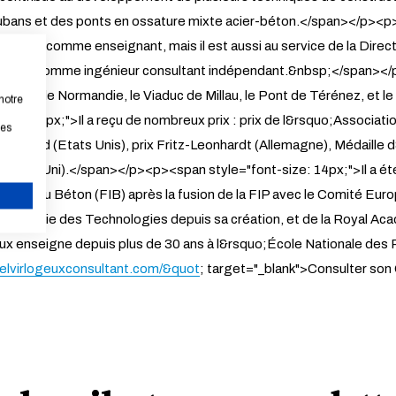
aubans et des ponts en ossature mixte acier-béton.</span></p><p>
ussées comme enseignant, mais il est aussi au service de la Dire
o;établit comme ingénieur consultant indépendant.&nbsp;</span></
ont de Normandie, le Viaduc de Millau, le Pont de Térénez, et le
notre
ze: 14px;">Il a reçu de nombreux prix : prix de l&rsquo;Associatio
les
ecord (Etats Unis), prix Fritz-Leonhardt (Allemagne), Médaille 
aume Uni).</span></p><p><span style="font-size: 14px;">Il a été 
nationale du Béton (FIB) après la fusion de la FIP avec le Comité
;Académie des Technologies depuis sa création, et de la Royal A
CANCEL
eux enseigne depuis plus de 30 ans à l&rsquo;École Nationale d
elvirlogeuxconsultant.com/&quot
; target="_blank">Consulter so