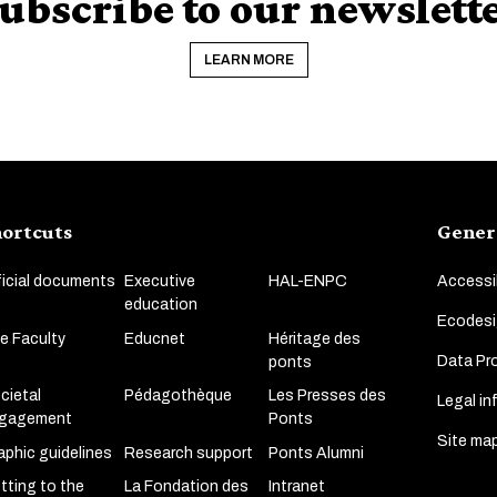
ubscribe to our newslett
LEARN MORE
ortcuts
Gener
ficial documents
Executive
HAL-ENPC
Accessib
education
Ecodesi
e Faculty
Educnet
Héritage des
Data Pro
ponts
cietal
Pédagothèque
Les Presses des
Legal in
gagement
Ponts
Site ma
aphic guidelines
Research support
Ponts Alumni
tting to the
La Fondation des
Intranet