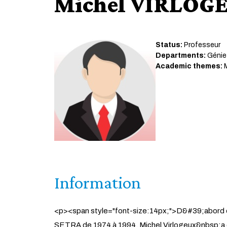
Michel VIRLOG
Status:
Professeur
Departments:
Génie 
Academic themes:
M
Information
<p><span style="font-size:14px;">D&#39;abord en 
SETRA de 1974 à 1994, Michel Virlogeux&nbsp;a 