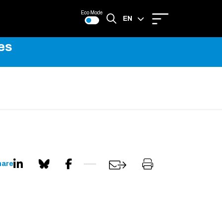
Eco Mode
EN
es
FR
hare