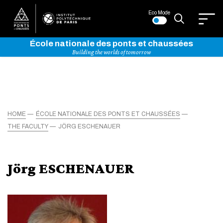
Eco Mode
École nationale des ponts et chaussées
Building the worlds of tomorrow
HOME
ÉCOLE NATIONALE DES PONTS ET CHAUSSÉES
THE FACULTY
JÖRG ESCHENAUER
Jörg ESCHENAUER