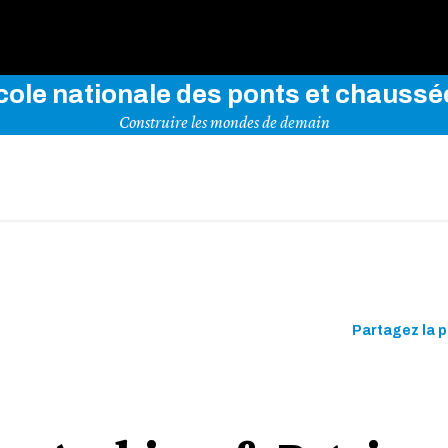
rez notre site en indiquant vos mots-clés ci-dessous
cole nationale des ponts et chaussé
Construire les mondes de demain
Partagez la 