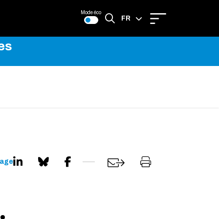
Mode éco
FR
es
EN
page