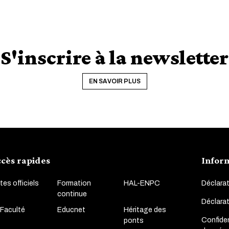
S'inscrire à la newsletter
EN SAVOIR PLUS
cès rapides
Infor
tes officiels
Formation
HAL-ENPC
Déclarat
continue
Déclara
 Faculté
Educnet
Héritage des
Confiden
ponts