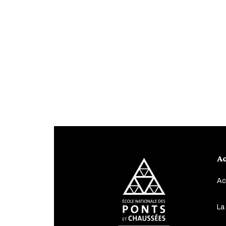
Ac
Ac
La