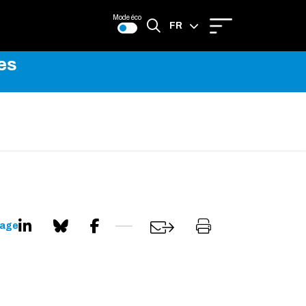
Mode éco
FR
es
EN
page