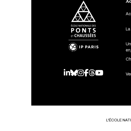
Ac
Ac
La
Un
en
Ch
LinkedIn
Bluesky
Instagram
Facebook
Threads
Youtube
Ven
L'ÉCOLE NA