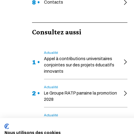
8 •
Contacts
Consultez aussi
Actualité
Appel à contributions universitaires
1 •
conjointes sur des projets éducatifs
innovants
Actualité
2 •
Le Groupe RATP parraine la promotion
2028
Actualité
L'École signe une convention cadre
3 •
d’enseignement et de recherche avec
Nous utilisons des cookies
Natixis Corporare & Investment