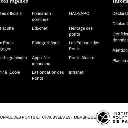
cès rapides
Infor
tes officiels
Formation
HAL-ENPC
Déclarat
continue
Déclara
 Faculté
Educnet
Héritage des
Confiden
ponts
donnée
e École
Pédagothèque
Les Presses des
gagée
Ponts
Mention
arte graphique
Appui à la
Ponts Alumni
Plan du 
recherche
ir à l'École
La Fondation des
Intranet
Ponts
TIONALE DES PONTS ET CHAUSSÉES EST MEMBRE DE