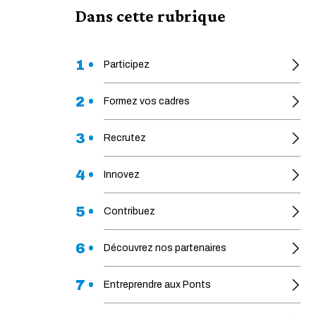
Dans cette rubrique
1 •
Participez
2 •
Formez vos cadres
3 •
Recrutez
4 •
Innovez
5 •
Contribuez
6 •
Découvrez nos partenaires
7 •
Entreprendre aux Ponts