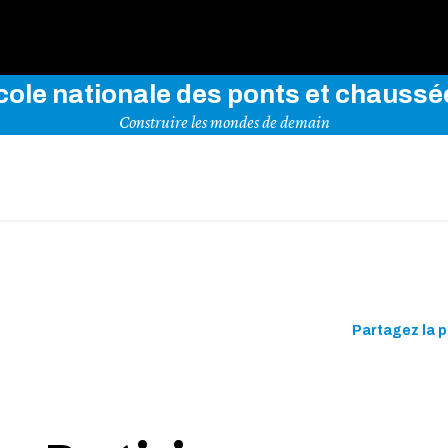
rez notre site en indiquant vos mots-clés ci-dessous
cole nationale des ponts et chaussé
Construire les mondes de demain
Partagez la 