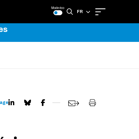
Mode éco
FR
es
EN
page