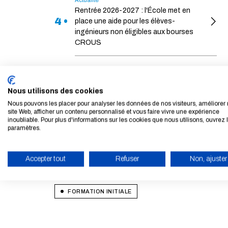
Actualité
Rentrée 2026-2027 : l'École met en
4 •
place une aide pour les élèves-
ingénieurs non éligibles aux bourses
CROUS
Actualité
Rentrée 2026-2027 : les bourses sur
5 •
critères sociaux des élèves-ingénieurs
Nous utilisons des cookies
instruites et prises en charge par le
Nous pouvons les placer pour analyser les données de nos visiteurs, améliorer 
CROUS
site Web, afficher un contenu personnalisé et vous faire vivre une expérience
inoubliable. Pour plus d'informations sur les cookies que nous utilisons, ouvrez 
paramètres.
Accepter tout
Refuser
Non, ajuster
Thématiques
ACTIVER LE MODE ÉCO
FORMATION INITIALE