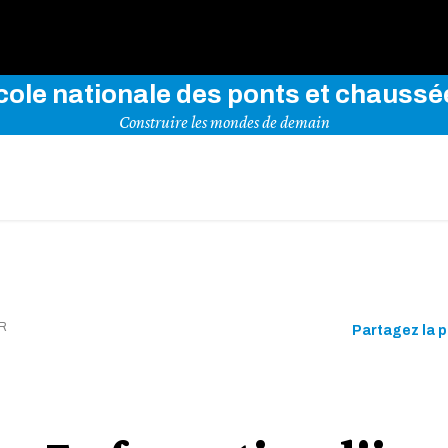
rez notre site en indiquant vos mots-clés ci-dessous
cole nationale des ponts et chaussé
Construire les mondes de demain
R
Partagez la 