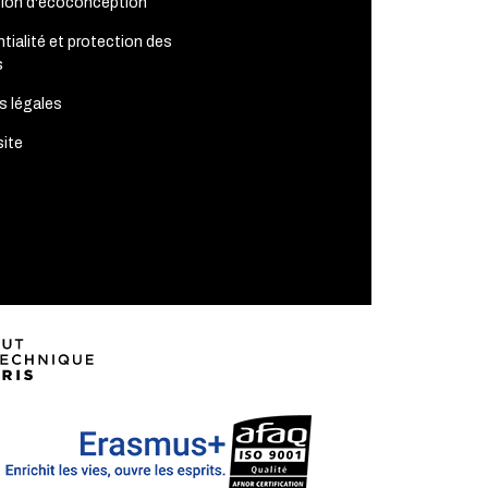
tion d'écoconception
tialité et protection des
s
s légales
site