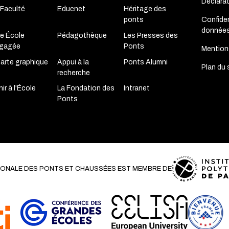
Déclara
 Faculté
Educnet
Héritage des
Confiden
ponts
donnée
e École
Pédagothèque
Les Presses des
gagée
Ponts
Mention
arte graphique
Appui à la
Ponts Alumni
Plan du 
recherche
ir à l'École
La Fondation des
Intranet
Ponts
TIONALE DES PONTS ET CHAUSSÉES EST MEMBRE DE