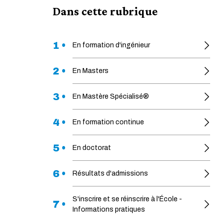
Dans cette rubrique
1 •
En formation d'ingénieur
2 •
En Masters
3 •
En Mastère Spécialisé®
4 •
En formation continue
5 •
En doctorat
6 •
Résultats d'admissions
S'inscrire et se réinscrire à l'École -
7 •
Informations pratiques