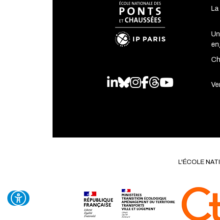
La
Un
en
Ch
LinkedIn
Bluesky
Instagram
Facebook
Threads
Youtube
Ven
L'ÉCOLE NA