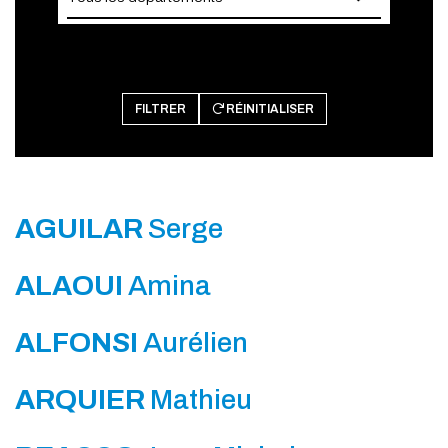
FILTRER
RÉINITIALISER
AGUILAR
Serge
ALAOUI
Amina
ALFONSI
Aurélien
ARQUIER
Mathieu