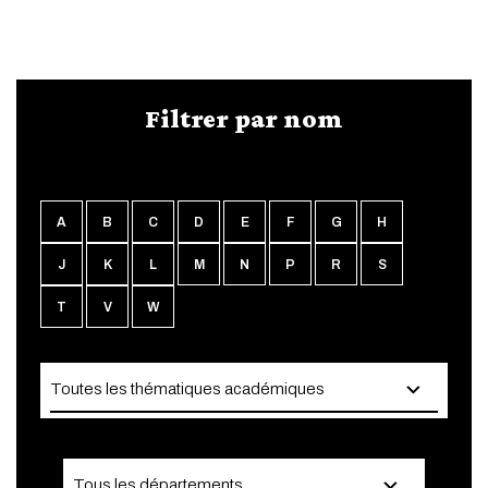
Filtrer par nom
A
B
C
D
E
F
G
H
J
K
L
M
N
P
R
S
T
V
W