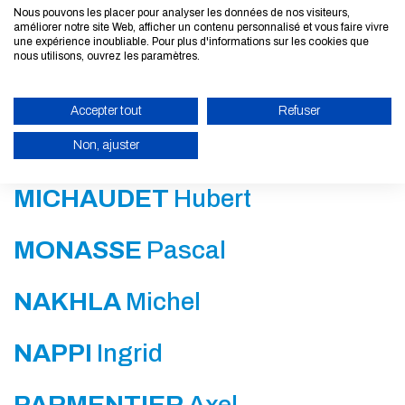
Nous pouvons les placer pour analyser les données de nos visiteurs,
améliorer notre site Web, afficher un contenu personnalisé et vous faire vivre
LEURENT
Fabien
une expérience inoubliable. Pour plus d'informations sur les cookies que
nous utilisons, ouvrez les paramètres.
MESNIL
Romain
Accepter tout
Refuser
MEUNIER
Frédéric
Non, ajuster
ACTIVER LE MODE ÉCO
MICHAUDET
Hubert
ANNULER
MONASSE
Pascal
NAKHLA
Michel
NAPPI
Ingrid
PARMENTIER
Axel