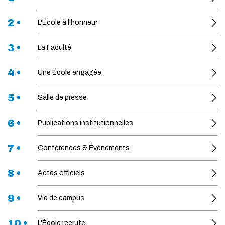
2 •
L'École à l'honneur
3 •
La Faculté
4 •
Une École engagée
5 •
Salle de presse
6 •
Publications institutionnelles
7 •
Conférences & Événements
8 •
Actes officiels
9 •
Vie de campus
10 •
L'École recrute