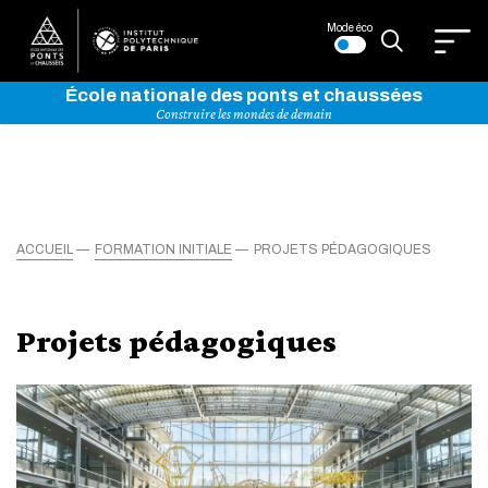
Mode éco
École nationale des ponts et chaussées
Construire les mondes de demain
ACCUEIL
FORMATION INITIALE
PROJETS PÉDAGOGIQUES
Projets pédagogiques