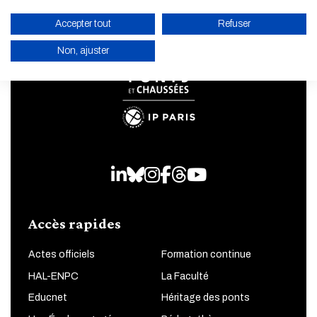
Accepter tout
Refuser
Non, ajuster
ACTIVER LE MODE ÉCO
ANNULER
LinkedIn
Bluesky
Instagram
Facebook
Threads
Youtube
Accès rapides
Actes officiels
Formation continue
HAL-ENPC
La Faculté
Educnet
Héritage des ponts