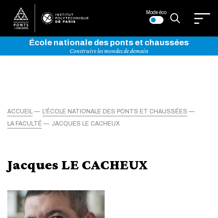
Mode éco
École nationale des ponts et chaussées
Construire les mondes de demain
ACCUEIL
L'ÉCOLE NATIONALE DES PONTS ET CHAUSSÉES
LA FACULTÉ
JACQUES LE CACHEUX
Jacques LE CACHEUX