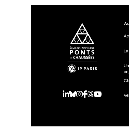
Ac
Ac
La
Un
en
Ch
LinkedIn
Bluesky
Instagram
Facebook
Threads
Youtube
Ven