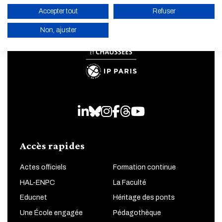
Accepter tout
Refuser
Non, ajuster
ACTIVER LE MODE ÉCO
ANNULER
LinkedIn
Bluesky
Instagram
Facebook
Threads
Youtube
Accès rapides
Actes officiels
Formation continue
HAL-ENPC
La Faculté
Educnet
Héritage des ponts
Une École engagée
Pédagothèque