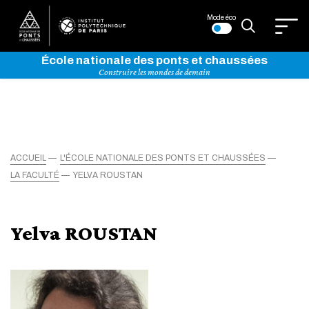
Mode éco
École nationale des ponts et chaussées
Construire les mondes de demain
ACCUEIL
L'ÉCOLE NATIONALE DES PONTS ET CHAUSSÉES
LA FACULTÉ
YELVA ROUSTAN
Yelva ROUSTAN