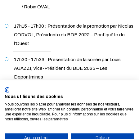
/ Robin OVAL
17h15 - 17h30 : Présentation de la promotion par Nicolas
CORVOL, Présidente du BDE 2022 – Pont'quête de
l'Ouest
17h30 - 17h33 : Présentation de la soirée par Louis
AGAZZI, Vice-Président du BDE 2025 – Les
Dopontmines
17h33 - 17h43 : Présentation de Ponts Alumni par Laure
Nous utilisons des cookies
GIRODET et de La Fondation des Ponts par Thierry
Nous pouvons les placer pour analyser les données de nos visiteurs,
améliorer notre site Web, afficher un contenu personnalisé et vous faire vivre
Duclaux
une expérience inoubliable. Pour plus d'informations sur les cookies que
nous utilisons, ouvrez les paramètres.
17h43 - 17h45 : Fermeture de la cérémonie par Anthony
BRIANT – Directeur de l’École
Accepter tout
Refuser