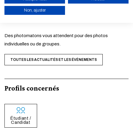
Non, ajuster
17h45 : Cocktail dans le hall de la Ferme du Buisson
ACTIVER LE MODE ÉCO
ANNULER
Des photomatons vous attendent pour des photos
individuelles ou de groupes.
TOUTES LES ACTUALITÉS ET LES ÉVÈNEMENTS
Profils concernés
Étudiant /
Candidat