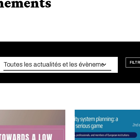
ènements
FILT