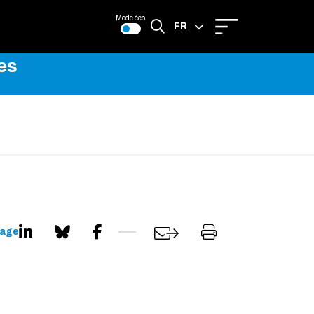
Mode éco
FR
es
EN
page