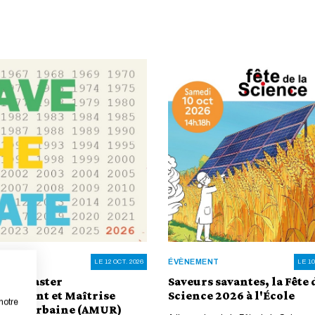
ENT
ÉVÈNEMENT
LE 12 OCT. 2026
LE 10
s du master
Saveurs savantes, la Fête 
gement et Maîtrise
Science 2026 à l'École
notre
rage Urbaine (AMUR)