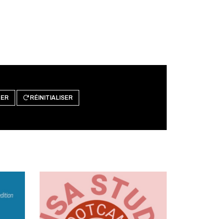
RER
RÉINITIALISER