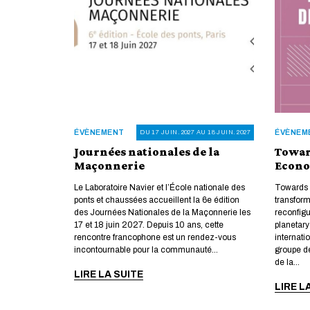
ÉVÈNEMENT
ÉVÈNEM
DU 17 JUIN. 2027 AU 18 JUIN. 2027
Journées nationales de la
Towar
Maçonnerie
Econ
Le Laboratoire Navier et l’École nationale des
Towards 
ponts et chaussées accueillent la 6e édition
transfor
des Journées Nationales de la Maçonnerie les
reconfigu
17 et 18 juin 2027. Depuis 10 ans, cette
planetar
rencontre francophone est un rendez-vous
internati
incontournable pour la communauté...
groupe d
de la...
LIRE LA SUITE
LIRE L