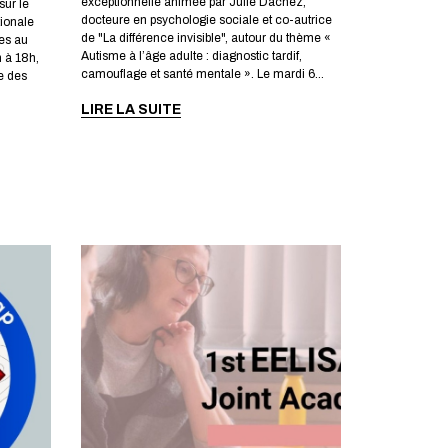
exceptionnelle animée par Julie Dachez,
sur le
docteure en psychologie sociale et co-autrice
tionale
de "La différence invisible", autour du thème «
es au
Autisme à l’âge adulte : diagnostic tardif,
 à 18h,
camouflage et santé mentale ». Le mardi 6...
e des
LIRE LA SUITE