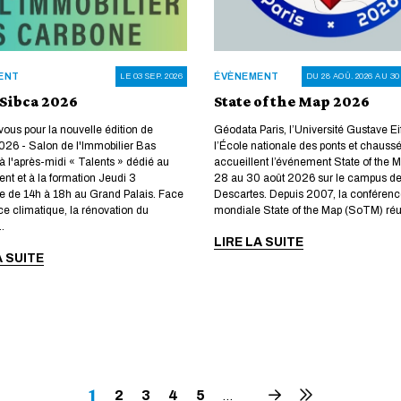
ENT
ÉVÈNEMENT
LE 03 SEP. 2026
DU 28 AOÛ. 2026 AU 30
 Sibca 2026
State of the Map 2026
ous pour la nouvelle édition de
Géodata Paris, l’Université Gustave Eif
26 - Salon de l'Immobilier Bas
l’École nationale des ponts et chauss
 l'après-midi « Talents » dédié au
accueillent l’événement State of the M
nt et à la formation Jeudi 3
28 au 30 août 2026 sur le campus de 
e de 14h à 18h au Grand Palais. Face
Descartes. Depuis 2007, la conféren
ce climatique, la rénovation du
mondiale State of the Map (SoTM) réun
.
LIRE LA SUITE
A SUITE
Page
1
Page
2
Page
3
Page
4
Page
5
Page
Dernière
…