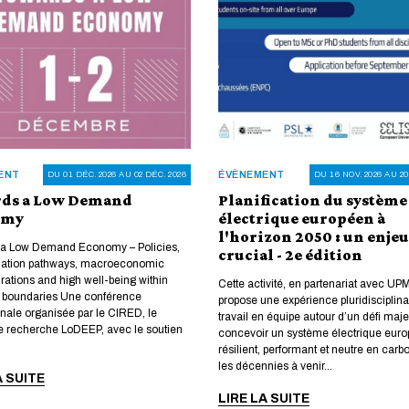
ENT
ÉVÈNEMENT
DU 01 DÉC. 2026 AU 02 DÉC. 2026
DU 16 NOV. 2026 AU 20
ds a Low Demand
Planification du système
omy
électrique européen à
l'horizon 2050 : un enjeu
a Low Demand Economy – Policies,
crucial - 2e édition
mation pathways, macroeconomic
rations and high well-being within
Cette activité, en partenariat avec UP
y boundaries Une conférence
propose une expérience pluridisciplina
onale organisée par le CIRED, le
travail en équipe autour d’un défi maje
e recherche LoDEEP, avec le soutien
concevoir un système électrique eur
résilient, performant et neutre en carb
les décennies à venir...
A SUITE
LIRE LA SUITE