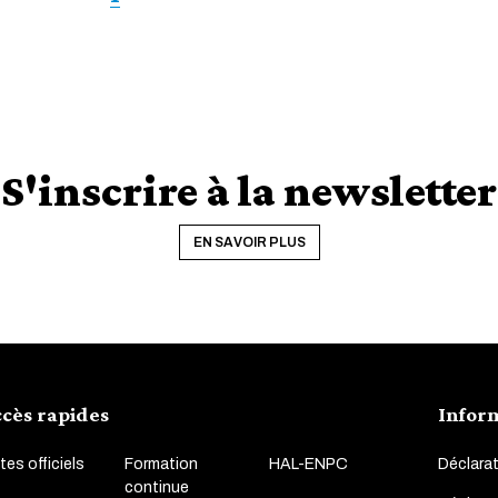
suivante
page
courante
S'inscrire à la newsletter
EN SAVOIR PLUS
cès rapides
Infor
tes officiels
Formation
HAL-ENPC
Déclarat
continue