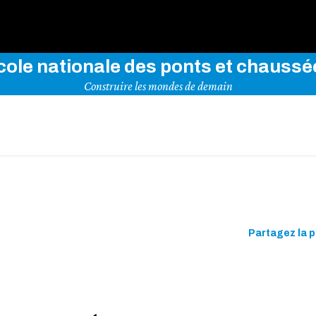
rez notre site en indiquant vos mots-clés ci-dessous
cole nationale des ponts et chaussé
Construire les mondes de demain
Partagez la 