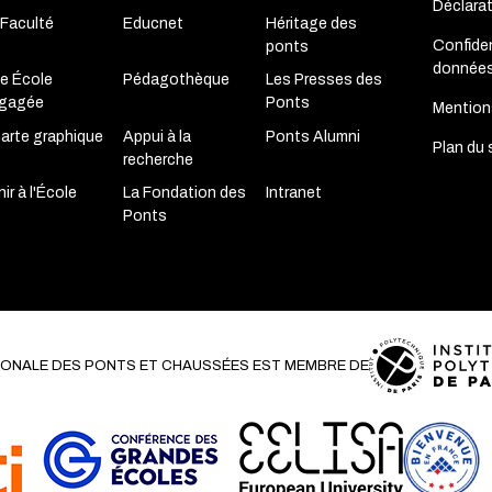
Déclara
 Faculté
Educnet
Héritage des
Confiden
ponts
donnée
e École
Pédagothèque
Les Presses des
gagée
Ponts
Mention
arte graphique
Appui à la
Ponts Alumni
Plan du 
recherche
ir à l'École
La Fondation des
Intranet
Ponts
TIONALE DES PONTS ET CHAUSSÉES EST MEMBRE DE