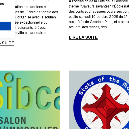
A l'occasion de la Fête de la Science 
les
thème "Saveurs savantes", l’École na
, l'association des anciens et
des ponts et chaussées ouvre ses port
 urbanistes de l'École nationale des
public samedi 10 octobre 2025 de 14h
chaussées, organise avec le soutien
aux côtés de Geodata Paris, et propos
e une soirée exceptionnelle qui
ateliers, des stands, des...
iplômés, enseignants, élèves,
nels de la ville et partenaires...
ANNULER
LIRE LA SUITE
A SUITE