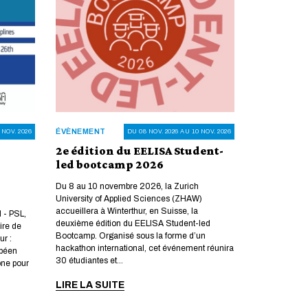
ÉVÈNEMENT
 NOV. 2026
DU 08 NOV. 2026 AU 10 NOV. 2026
2e édition du EELISA Student-
led bootcamp 2026
Du 8 au 10 novembre 2026, la Zurich
University of Applied Sciences (ZHAW)
accueillera à Winterthur, en Suisse, la
M - PSL,
deuxième édition du EELISA Student-led
ire de
Bootcamp. Organisé sous la forme d’un
ur :
hackathon international, cet événement réunira
opéen
30 étudiantes et...
one pour
LIRE LA SUITE