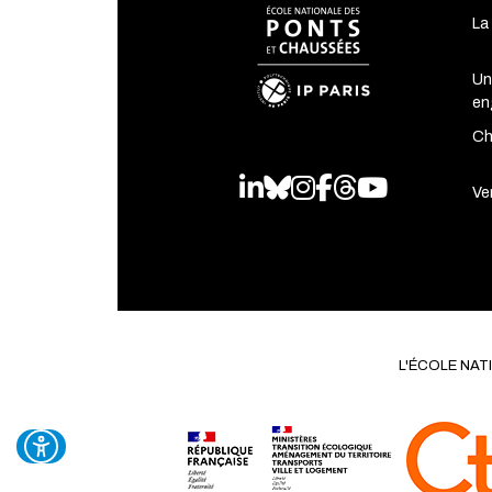
La
Un
en
Ch
LinkedIn
Bluesky
Instagram
Facebook
Threads
Youtube
Ven
L'ÉCOLE NA