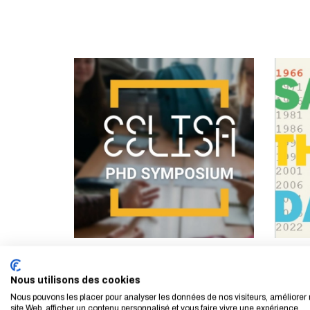
ÉVÈNEMENT
ÉVÈNEM
DU 03 NOV. 2026 AU 04 NOV. 2026
2e édition du EELISA PhD
60 an
Nous utilisons des cookies
Symposium
Aména
Nous pouvons les placer pour analyser les données de nos visiteurs, améliorer 
d'Ouv
site Web, afficher un contenu personnalisé et vous faire vivre une expérience