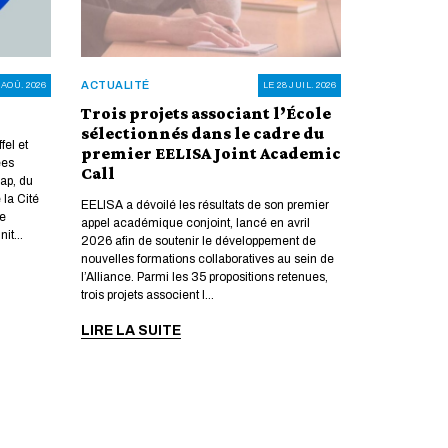
ACTUALITÉ
 AOÛ. 2026
LE 28 JUIL. 2026
Trois projets associant l’École
sélectionnés dans le cadre du
fel et
premier EELISA Joint Academic
ées
Call
ap, du
la Cité
EELISA a dévoilé les résultats de son premier
ce
appel académique conjoint, lancé en avril
it...
2026 afin de soutenir le développement de
nouvelles formations collaboratives au sein de
l’Alliance. Parmi les 35 propositions retenues,
trois projets associent l...
LIRE LA SUITE