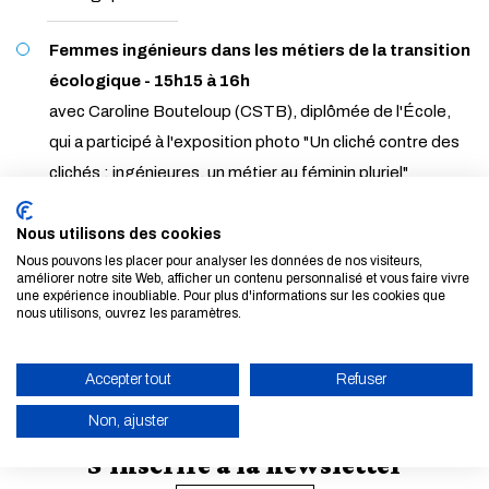
Femmes ingénieurs dans les métiers de la transition
écologique - 15h15 à 16h
avec Caroline Bouteloup (CSTB), diplômée de l'École,
qui a participé à l'exposition photo "Un cliché contre des
clichés : ingénieures, un métier au féminin pluriel"
Nous utilisons des cookies
Nous pouvons les placer pour analyser les données de nos visiteurs,
TOUTES LES ACTUALITÉS ET LES ÉVÈNEMENTS
améliorer notre site Web, afficher un contenu personnalisé et vous faire vivre
une expérience inoubliable. Pour plus d'informations sur les cookies que
nous utilisons, ouvrez les paramètres.
Accepter tout
Refuser
Non, ajuster
S'inscrire à la newsletter
ACTIVER LE MODE ÉCO