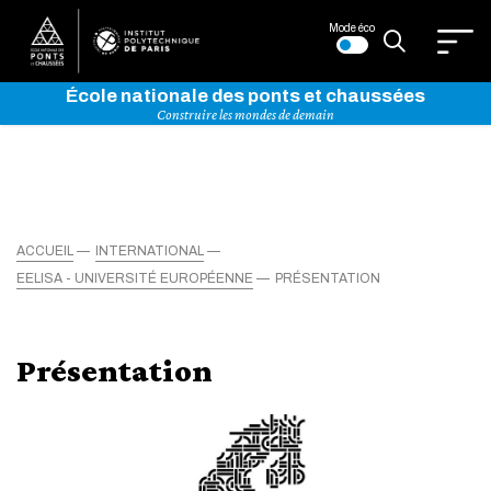
Mode éco
École nationale des ponts et chaussées
Construire les mondes de demain
ACCUEIL
INTERNATIONAL
EELISA - UNIVERSITÉ EUROPÉENNE
PRÉSENTATION
Présentation