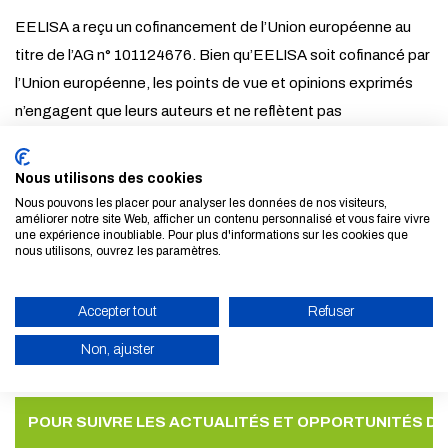
EELISA a reçu un cofinancement de l’Union européenne au
titre de l’AG n° 101124676. Bien qu’EELISA soit cofinancé par
l’Union européenne, les points de vue et opinions exprimés
n’engagent que leurs auteurs et ne reflètent pas
nécessairement ceux de l’Union européenne ou de l’Agence
exécutive européenne pour l’éducation et la culture (EACEA).
Nous utilisons des cookies
Ni l’Union européenne ni l’EACEA ne peuvent en être tenus
Nous pouvons les placer pour analyser les données de nos visiteurs,
améliorer notre site Web, afficher un contenu personnalisé et vous faire vivre
responsables.
une expérience inoubliable. Pour plus d'informations sur les cookies que
nous utilisons, ouvrez les paramètres.
Accepter tout
Refuser
POUR TOUTE DEMANDE OU QUESTION, CONTACTEZ-
Non, ajuster
ACTIVER LE MODE ÉCO
POUR SUIVRE LES ACTUALITÉS ET OPPORTUNITÉS D'
ANNULER