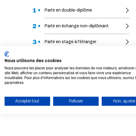
1 •
Partir en double-diplôme
2 •
Partir en échange non-diplômant
3 •
Partir en stage à l'étranger
4 •
Bourses et aides à la mobilité
Nous utilisons des cookies
Nous pouvons les placer pour analyser les données de nos visiteurs, améliorer 
site Web, afficher un contenu personnalisé et vous faire vivre une expérience
inoubliable. Pour plus d'informations sur les cookies que nous utilisons, ouvrez 
paramètres.
Accepter tout
Refuser
Non, ajuster
ACTIVER LE MODE ÉCO