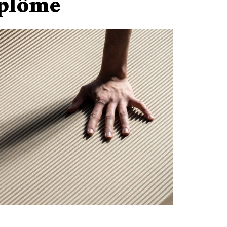
iplôme