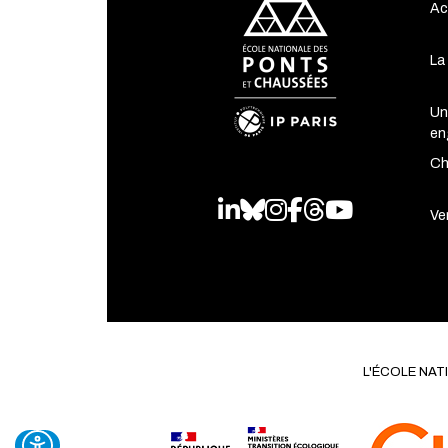
Ac
La
Un
en
Ch
LinkedIn
Bluesky
Instagram
Facebook
Threads
Youtube
Ven
L'ÉCOLE NA