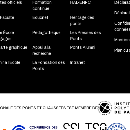
tes officiels
Formation
HAL-ENPC
Déclarat
continue
Déclara
 Faculté
Educnet
Héritage des
Confiden
ponts
donnée
e École
Pédagothèque
Les Presses des
gagée
Ponts
Mention
arte graphique
Appui à la
Ponts Alumni
Plan du 
recherche
ir à l'École
La Fondation des
Intranet
Ponts
TIONALE DES PONTS ET CHAUSSÉES EST MEMBRE DE