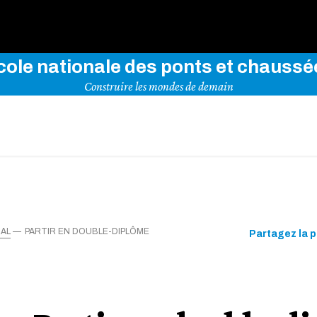
rez notre site en indiquant vos mots-clés ci-dessous
cole nationale des ponts et chaussé
Construire les mondes de demain
NAL
PARTIR EN DOUBLE-DIPLÔME
Partagez la 