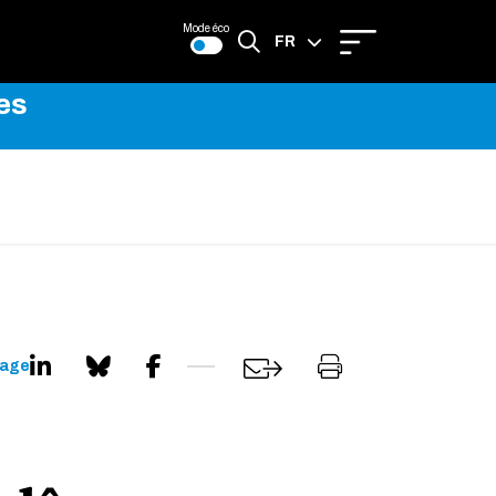
Mode éco
FR
es
EN
page