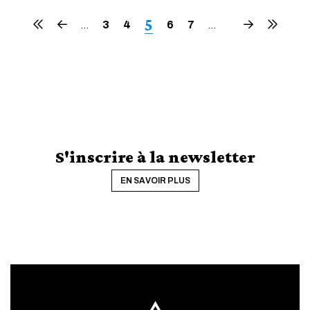
Page
5
Première
Page
Page
3
Page
4
Page
6
Page
7
Page
Dernière
…
…
page
précédente
suivante
page
courante
S'inscrire à la newsletter
EN SAVOIR PLUS