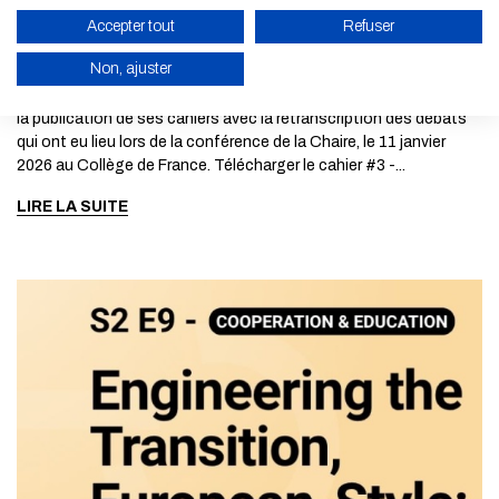
La Chaire Économie de la Transition
Accepter tout
Refuser
écologique urbaine publie son Cahier #3
Non, ajuster
La Chaire Économie de la Transition écologique urbaine poursuit
la publication de ses cahiers avec la retranscription des débats
ACTIVER LE MODE ÉCO
qui ont eu lieu lors de la conférence de la Chaire, le 11 janvier
ANNULER
2026 au Collège de France. Télécharger le cahier #3 -...
LIRE LA SUITE