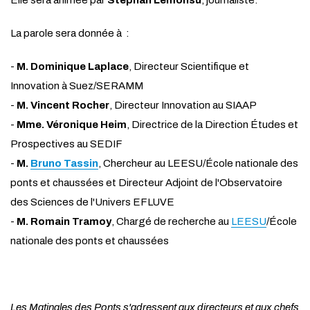
Elle sera animée par
Stephan Lemonsu
, journaliste.
La parole sera donnée à :
-
M. Dominique Laplace
, Directeur Scientifique et
Innovation à Suez/SERAMM
-
M. Vincent Rocher
, Directeur Innovation au SIAAP
-
Mme. Véronique Heim
, Directrice de la Direction Études et
Prospectives au SEDIF
-
M.
Bruno Tassin
, Chercheur au LEESU/École nationale des
ponts et chaussées et Directeur Adjoint de l'Observatoire
des Sciences de l'Univers EFLUVE
-
M. Romain Tramoy
, Chargé de recherche au
LEESU
/École
nationale des ponts et chaussées
Les Matinales des Ponts s'adressent aux directeurs et aux chefs