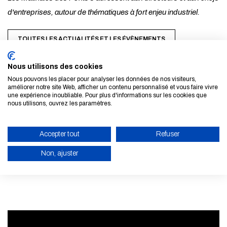
d'entreprises, autour de thématiques à fort enjeu industriel.
TOUTES LES ACTUALITÉS ET LES ÉVÈNEMENTS
Nous utilisons des cookies
Nous pouvons les placer pour analyser les données de nos visiteurs,
améliorer notre site Web, afficher un contenu personnalisé et vous faire vivre
une expérience inoubliable. Pour plus d'informations sur les cookies que
nous utilisons, ouvrez les paramètres.
S'inscrire à la newsletter
Accepter tout
Refuser
EN SAVOIR PLUS
Non, ajuster
ACTIVER LE MODE ÉCO
ANNULER