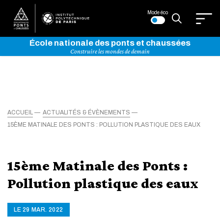
Mode éco
École nationale des ponts et chaussées
Construire les mondes de demain
ACCUEIL
ACTUALITÉS & ÉVÈNEMENTS
15ÈME MATINALE DES PONTS : POLLUTION PLASTIQUE DES EAUX
15ème Matinale des Ponts :
Pollution plastique des eaux
LE 29 MAR. 2022