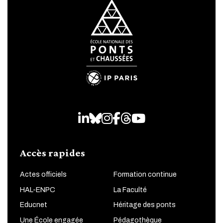
LinkedIn
Bluesky
Instagram
Facebook
Threads
Youtube
Accès rapides
Actes officiels
Formation continue
HAL-ENPC
La Faculté
Educnet
Héritage des ponts
Une École engagée
Pédagothèque