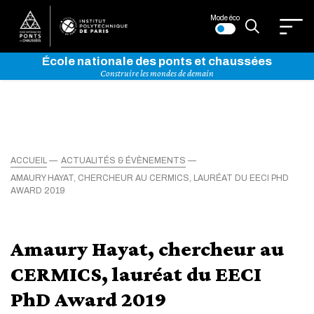
Mode éco
École nationale des ponts et chaussées
Construire les mondes de demain
ACCUEIL
ACTUALITÉS & ÉVÈNEMENTS
AMAURY HAYAT, CHERCHEUR AU CERMICS, LAURÉAT DU EECI PHD
AWARD 2019
Amaury Hayat, chercheur au
CERMICS, lauréat du EECI
PhD Award 2019