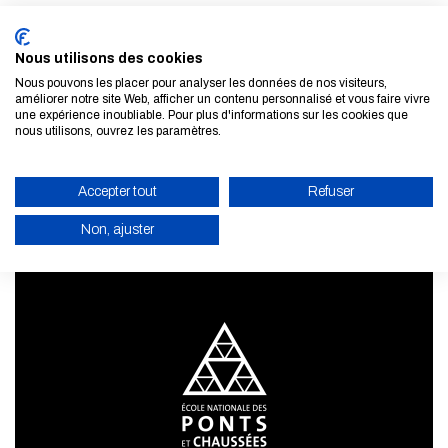
Nous utilisons des cookies
Nous pouvons les placer pour analyser les données de nos visiteurs,
améliorer notre site Web, afficher un contenu personnalisé et vous faire vivre
S'inscrire à la newsletter
une expérience inoubliable. Pour plus d'informations sur les cookies que
nous utilisons, ouvrez les paramètres.
EN SAVOIR PLUS
Accepter tout
Refuser
Non, ajuster
ACTIVER LE MODE ÉCO
ANNULER