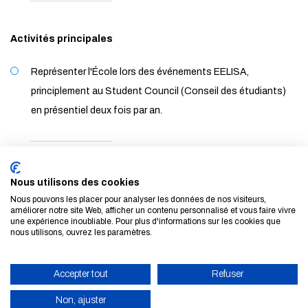
Activités principales
Représenter l'École lors des événements EELISA,
principlement au Student Council (Conseil des étudiants)
en présentiel deux fois par an.
Participer aux réunions de coordination des représentants
étudiants EELISA de l'École (une heure, une fois par mois, en
Nous utilisons des cookies
visio)
Nous pouvons les placer pour analyser les données de nos visiteurs,
améliorer notre site Web, afficher un contenu personnalisé et vous faire vivre
une expérience inoubliable. Pour plus d'informations sur les cookies que
nous utilisons, ouvrez les paramètres.
Informer les étudiants de l'École sur les activités EELISA et
inciter la participation étudiante de l'École au sein de
Accepter tout
Refuser
l’alliance
Non, ajuster