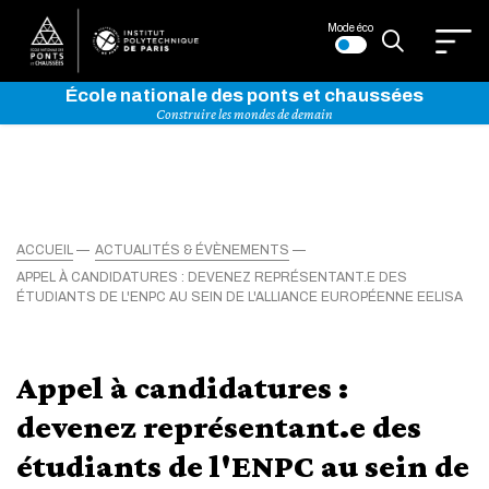
Mode éco
École nationale des ponts et chaussées
Construire les mondes de demain
ACCUEIL
ACTUALITÉS & ÉVÈNEMENTS
APPEL À CANDIDATURES : DEVENEZ REPRÉSENTANT.E DES
ÉTUDIANTS DE L'ENPC AU SEIN DE L'ALLIANCE EUROPÉENNE EELISA
Appel à candidatures :
devenez représentant.e des
étudiants de l'ENPC au sein de