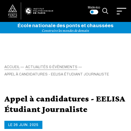
Mode éco
École nationale des ponts et chaussées
Construire les mondes de demain
ACCUEIL
ACTUALITÉS & ÉVÈNEMENTS
APPEL À CANDIDATURES - EELISA ÉTUDIANT JOURNALISTE
Appel à candidatures - EELISA
Étudiant Journaliste
LE 26 JUIN. 2025