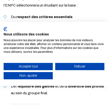
l’ENPC sélectionnera un étudiant sur la base :
Du
respect des critères essentiels
De la
qualité et originalité
des productions soumises
Nous utilisons des cookies
Nous pouvons les placer pour analyser les données de nos visiteurs,
améliorer notre site Web, afficher un contenu personnalisé et vous faire vivre
une expérience inoubliable. Pour plus d'informations sur les cookies que
Des
compétences en communication
du candidat
nous utilisons, ouvrez les paramètres.
Accepter tout
Refuser
De la
créativité et pertinence
des idées proposées
Non, ajuster
De l’
équilibre des genres
et de la
diversité des profils
ACTIVER LE MODE ÉCO
au sein du groupe final.
ANNULER