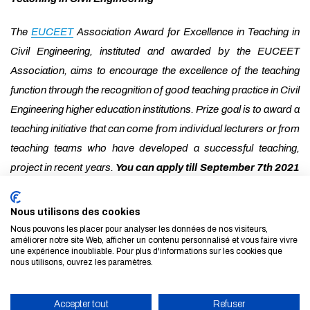
The
EUCEET
Association Award for Excellence in Teaching in
Civil Engineering, instituted and awarded by the EUCEET
Association, aims to encourage the excellence of the teaching
function through the recognition of good teaching practice in Civil
Engineering higher education institutions. Prize goal is to award a
teaching initiative that can come from individual lecturers or from
teaching teams who have developed a successful teaching,
project in recent years.
You can apply till September 7th 2021
for this 2.000€ money prize.
Nous utilisons des cookies
► To apply:
Nous pouvons les placer pour analyser les données de nos visiteurs,
contacter
thibaut.skrzypek@enpc.fr%C2%A0
ou
d.lopresti@eng.u
améliorer notre site Web, afficher un contenu personnalisé et vous faire vivre
une expérience inoubliable. Pour plus d'informations sur les cookies que
► More informations:
click here
nous utilisons, ouvrez les paramètres.
TOUTES LES ACTUALITÉS ET LES ÉVÈNEMENTS
Accepter tout
Refuser