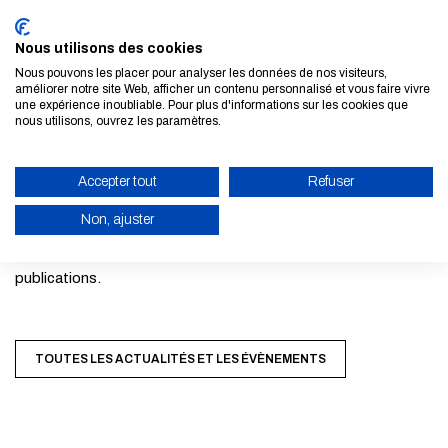
chaque année les 1 543 meilleures Universités et Grandes
Nous utilisons des cookies
Écoles du monde dans 5 domaines et 51 disciplines. Il est
Nous pouvons les placer pour analyser les données de nos visiteurs,
basé sur 4 critères : la réputation académique, la réputation
améliorer notre site Web, afficher un contenu personnalisé et vous faire vivre
une expérience inoubliable. Pour plus d'informations sur les cookies que
auprès des employeurs, le nombre de citations par
nous utilisons, ouvrez les paramètres.
publications scientifiques et le h-index qui est un moyen de
mesurer à la fois la productivité et l'impact des travaux
Accepter tout
Refuser
publiés d'un scientifique ou d'un universitaire. Cet indice est
Non, ajuster
basé sur l'ensemble de leurs articles les plus cités et le
nombre de citations qu'ils ont reçues dans d'autres
ACTIVER LE MODE ÉCO
publications.
ANNULER
TOUTES LES ACTUALITÉS ET LES ÉVÈNEMENTS