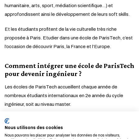
humanitaire, arts, sport, médiation scientifique…) et
approfondissent ainsi le développement de leurs soft skills.
Et les étudiants profitent de la vie culturelle très riche
proposée à Paris. Etudier dans une école de ParisTech, c’est
l’occasion de découvrir Paris, la France et l’Europe.
Comment intégrer une école de ParisTech
pour devenir ingénieur ?
Les écoles de ParisTech accueillent chaque année de
nombreux étudiants internationaux en 2e année du cycle
ingénieur, soit au niveau master.
Les écoles proposent un logement aux étudiants
Nous utilisons des cookies
internationaux. Il existe des possibilités de bourse ou autre
Nous pouvons les placer pour analyser les données de nos visiteurs,
financement.