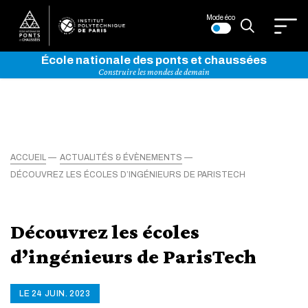
Mode éco
École nationale des ponts et chaussées
Construire les mondes de demain
ACCUEIL
ACTUALITÉS & ÉVÈNEMENTS
DÉCOUVREZ LES ÉCOLES D’INGÉNIEURS DE PARISTECH
Découvrez les écoles
d’ingénieurs de ParisTech
LE 24 JUIN. 2023