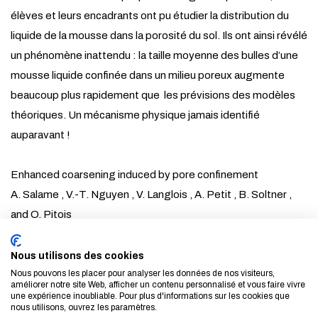
élèves et leurs encadrants ont pu étudier la distribution du
liquide de la mousse dans la porosité du sol. Ils ont ainsi révélé
un phénomène inattendu : la taille moyenne des bulles d’une
mousse liquide confinée dans un milieu poreux augmente
beaucoup plus rapidement que les prévisions des modèles
théoriques. Un mécanisme physique jamais identifié
auparavant !
Enhanced coarsening induced by pore confinement
A. Salame , V.-T. Nguyen , V. Langlois , A. Petit , B. Soltner ,
and O. Pitois
Laboratoire Navier, Université Gustave Eiffel, ENPC, CNRS
S. Vincent-Bonnieu
Nous utilisons des cookies
Nous pouvons les placer pour analyser les données de nos visiteurs,
European Space Agency, The Netherlands
améliorer notre site Web, afficher un contenu personnalisé et vous faire vivre
une expérience inoubliable. Pour plus d'informations sur les cookies que
nous utilisons, ouvrez les paramètres.
►
Lire l'article