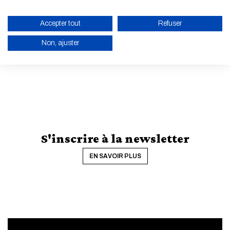
Accepter tout
Refuser
Non, ajuster
TOUTES LES ACTUALITÉS ET LES ÉVÈNEMENTS
ACTIVER LE MODE ÉCO
ANNULER
S'inscrire à la newsletter
EN SAVOIR PLUS