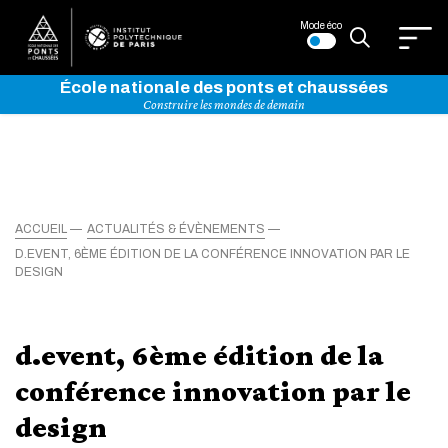
Mode éco
École nationale des ponts et chaussées
Construire les mondes de demain
ACCUEIL
ACTUALITÉS & ÉVÈNEMENTS
D.EVENT, 6ÈME ÉDITION DE LA CONFÉRENCE INNOVATION PAR LE
DESIGN
d.event, 6ème édition de la
conférence innovation par le
design