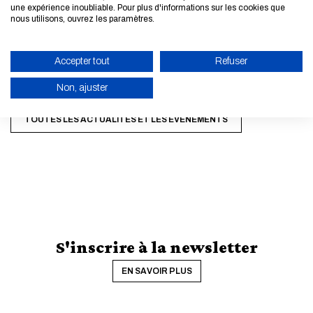
une expérience inoubliable. Pour plus d'informations sur les cookies que
nous utilisons, ouvrez les paramètres.
Accepter tout
Refuser
Non, ajuster
TOUTES LES ACTUALITÉS ET LES ÉVÈNEMENTS
ACTIVER LE MODE ÉCO
ANNULER
S'inscrire à la newsletter
EN SAVOIR PLUS