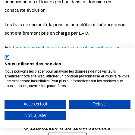
connaissances et leur expertise dans ce domaine en
constante évolution.
Les frais de scolarité, la pension complète et l'hébergement
sont entièrement pris en charge par E4C.
►
Informations pratiques, programme et inscriptions : en
savoir plus
Nous utilisons des cookies
Nous pouvons les placer pour analyser les données de nos visiteurs,
TOUTES LES ACTUALITÉS ET LES ÉVÈNEMENTS
améliorer notre site Web, afficher un contenu personnalisé et vous faire vivre
une expérience inoubliable. Pour plus d'informations sur les cookies que
nous utilisons, ouvrez les paramètres.
Accepter tout
Refuser
Non, ajuster
S'inscrire à la newsletter
ACTIVER LE MODE ÉCO