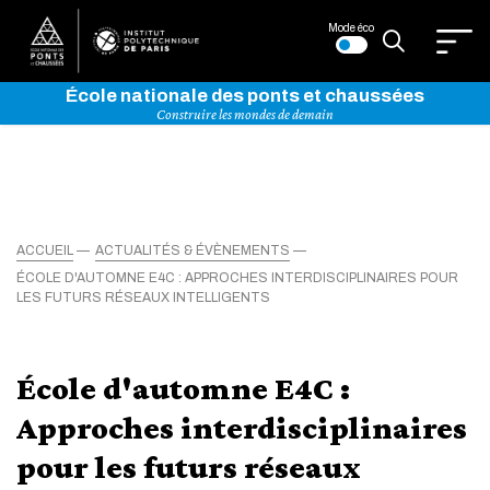
Mode éco
École nationale des ponts et chaussées
Construire les mondes de demain
ACCUEIL
ACTUALITÉS & ÉVÈNEMENTS
ÉCOLE D'AUTOMNE E4C : APPROCHES INTERDISCIPLINAIRES POUR
LES FUTURS RÉSEAUX INTELLIGENTS
École d'automne E4C :
Approches interdisciplinaires
pour les futurs réseaux