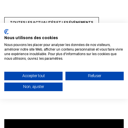
TOUTES LES ACTUALITÉS ET LES ÉVÈNEMENTS
Nous utilisons des cookies
Nous pouvons les placer pour analyser les données de nos visiteurs,
améliorer notre site Web, afficher un contenu personnalisé et vous faire vivre
une expérience inoubliable. Pour plus d'informations sur les cookies que
nous utilisons, ouvrez les paramètres.
S'inscrire à la newsletter
Accepter tout
Refuser
EN SAVOIR PLUS
Non, ajuster
ACTIVER LE MODE ÉCO
ANNULER