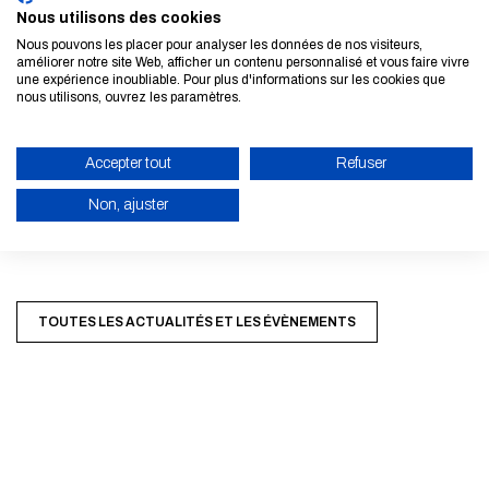
Nous utilisons des cookies
Armateurs et de Armateurs de France (ADF)
Nous pouvons les placer pour analyser les données de nos visiteurs,
Pierre-Eric Pommellet, Président de Naval Group et du Gican
améliorer notre site Web, afficher un contenu personnalisé et vous faire vivre
une expérience inoubliable. Pour plus d'informations sur les cookies que
19h20 — Table ronde et échanges avec la salle, animée par
nous utilisons, ouvrez les paramètres.
Francis Vallat
19h55 — Clôture de la conférence (5 minutes)
Accepter tout
Refuser
• Mot de conclusion par Anthony Brillant, Directeur de
Non, ajuster
l’École nationale des ponts et chaussées.
ACTIVER LE MODE ÉCO
ANNULER
TOUTES LES ACTUALITÉS ET LES ÉVÈNEMENTS