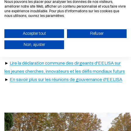
Nous pouvons les placer pour analyser les données de nos visiteurs,
améliorer notre site Web, afficher un contenu personnalisé et vous faire vivre
une expérience inoubliable. Pour plus d'informations sur les cookies que
Pour soutenir cette transition, le prochain rendez-vous
nous utilisons, ouvrez les paramètres.
semestriel des instances dirigeantes d'EELISA est pris. Il
aura lieu à Paris, le 13 et 14 mai prochains et sera organisé
Accepter tout
Refuser
conjointement avec
PSL
, autre membre fondateur français
Non, ajuster
d'EELISA avec l'École.
ACTIVER LE MODE ÉCO
►
Lire la déclaration commune des dirgeants d'EELISA sur
ANNULER
les jeunes cherches, innovateurs et les défis mondiaux futurs
►
En savoir plus sur les réunions de gouvernance d'EELISA