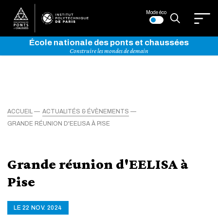
Mode éco
École nationale des ponts et chaussées
Construire les mondes de demain
ACCUEIL
ACTUALITÉS & ÉVÈNEMENTS
GRANDE RÉUNION D'EELISA À PISE
Grande réunion d'EELISA à
Pise
LE 22 NOV. 2024