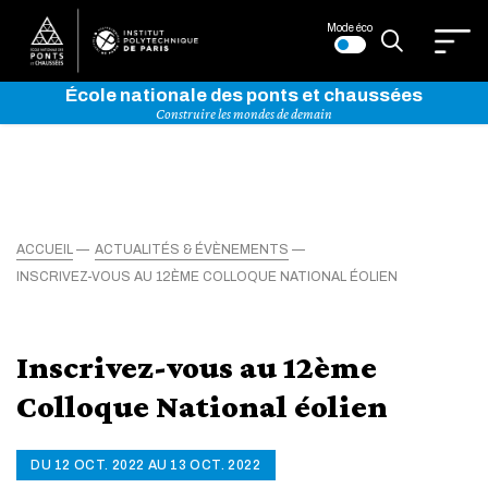
Mode éco
École nationale des ponts et chaussées
Construire les mondes de demain
ACCUEIL
ACTUALITÉS & ÉVÈNEMENTS
INSCRIVEZ-VOUS AU 12ÈME COLLOQUE NATIONAL ÉOLIEN
Inscrivez-vous au 12ème
Colloque National éolien
DU 12 OCT. 2022 AU 13 OCT. 2022