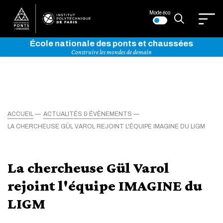
Mode éco
École nationale des ponts et chaussées
Construire les mondes de demain
ACCUEIL
ACTUALITÉS & ÉVÈNEMENTS
LA CHERCHEUSE GÜL VAROL REJOINT L'ÉQUIPE IMAGINE DU LIGM
La chercheuse Gül Varol
rejoint l'équipe IMAGINE du
LIGM