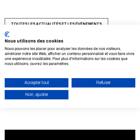
TOUTES LES ACTUALITÉS ET LES ÉVÈNEMENTS
Nous utilisons des cookies
Nous pouvons les placer pour analyser les données de nos visiteurs,
améliorer notre site Web, afficher un contenu personnalisé et vous faire vivre
une expérience inoubliable. Pour plus d'informations sur les cookies que
nous utilisons, ouvrez les paramètres.
S'inscrire à la newsletter
Accepter tout
Refuser
EN SAVOIR PLUS
Non, ajuster
ACTIVER LE MODE ÉCO
ANNULER