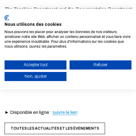
The Teaching Department and the Documentation Department
thus offer you an overview of the work carried out, around the
Nous utilisons des cookies
major themes that animate the School’s teaching departments.
Nous pouvons les placer pour analyser les données de nos visiteurs,
This Yearbook provides a more detailed understanding of the
améliorer notre site Web, afficher un contenu personnalisé et vous faire vivre
une expérience inoubliable. Pour plus d'informations sur les cookies que
complexity of contemporary issues and challenges, as well as
nous utilisons, ouvrez les paramètres.
the quality, rigor, richness and creativity that characterize the final
year work of the School’s engineering students.
Accepter tout
Refuser
We hope you enjoy discovering our students’
Non, ajuster
accomplishments!
ACTIVER LE MODE ÉCO
ANNULER
► Disponible en ligne :
suivre le lien
TOUTES LES ACTUALITÉS ET LES ÉVÈNEMENTS