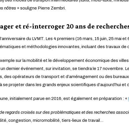
if des modes de transport intermédiaires (taxis, moto-taxis, minibus
es nôtres
» souligne Pierre Zembri.
ager et ré-interroger 20 ans de recherche
l’anniversaire du LVMT. Les 4 premiers (16 mars, 15 juin, 25 mai et
thématiques et méthodologies innovantes, incluant des travaux de 
ar exemple sur la mobilité et le développement économique des vill
un dernier événement, sur invitation, se tiendra le 17 novembre. Le
és, des opérateurs de transport et d’aménagement ou des bureaux d
à se projeter dans les grands enjeux scientifiques d’aujourd’hui et
mune, initialement parue en 2016, est également en préparation : «
il de regards croisés sur des problématiques et des recherches assoc
, congestion, micromobilité, tiers-lieux de travail…