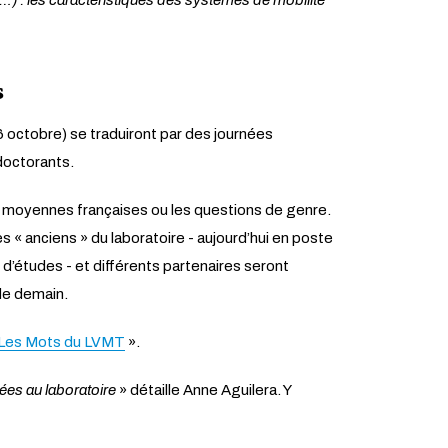
…) : les caractéristiques des systèmes de mobilité
s
 6 octobre) se traduiront par des journées
doctorants.
es moyennes françaises ou les questions de genre.
s « anciens » du laboratoire - aujourd’hui en poste
’études - et différents partenaires seront
 de demain.
Les Mots du LVMT
».
iées au laboratoire
» détaille Anne Aguilera. Y