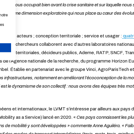
ue qui nous occupait bien avant la crise sanitaire et sur laquelle nous
ouvent une dimension exploratoire qui nous place au cœur des évolu
notre
les
oires et acteurs ; conception territoriale ; service et usager :
quatr
s, les chercheurs collaborent avec d’autres laboratoires nationau
ectivités territoriales, décideurs publics, Ademe, RATP, SNCF, T
ANNULER
s de l’Agence nationale de la recherche, du programme Horizon Eur
ombel. Établie en partenariat avec le groupe Vinci, AgroParisTech 
es infrastructures, notamment en améliorant l’écoconception de la mo
 est le dynamisme de son collectif : nous avons des équipes très mot
s et internationaux, le LVMT s’intéresse par ailleurs aux pays du
Mobility as a Service) lancé en 2020. «
Ces pays connaissent les plu
s de mobilité y sont développées » commente Anne Aguiléra. « Faibl