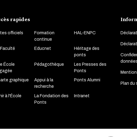
cès rapides
Infor
tes officiels
Formation
HAL-ENPC
Déclarat
continue
Déclara
 Faculté
Educnet
Héritage des
Confiden
ponts
donnée
e École
Pédagothèque
Les Presses des
gagée
Ponts
Mention
arte graphique
Appui à la
Ponts Alumni
Plan du 
recherche
ir à l'École
La Fondation des
Intranet
Ponts