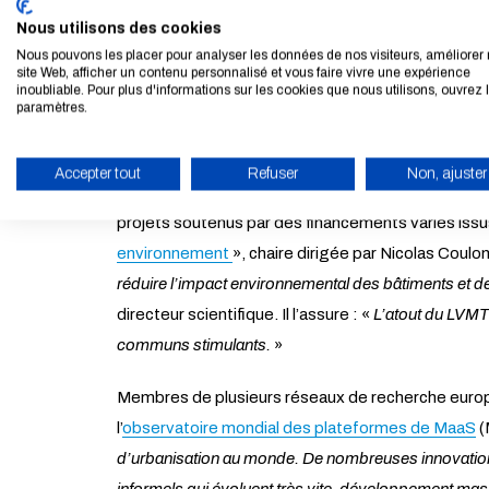
démotorisation ou encore le télétravail. Une thématiq
Nous utilisons des cookies
Aguilera, chercheuse au LVMT. «
Nos travaux ont s
Nous pouvons les placer pour analyser les données de nos visiteurs, améliorer 
site Web, afficher un contenu personnalisé et vous faire vivre une expérience
du laboratoire.
inoubliable. Pour plus d'informations sur les cookies que nous utilisons, ouvrez 
paramètres.
Pratiques de mobilité et imaginaires urbains ; territ
LVMT. Souvent investis dans des projets transverse
Accepter tout
Refuser
Non, ajuster
et privés du transport et de l’aménagement : coll
ACTIVER LE MODE ÉCO
projets soutenus par des financements variés issu
environnement
», chaire dirigée par Nicolas Coul
réduire l’impact environnemental des bâtiments et d
directeur scientifique. Il l’assure : «
L’atout du LVMT
communs stimulants.
»
Membres de plusieurs réseaux de recherche européen
l’
observatoire mondial des plateformes de MaaS
(
d’urbanisation au monde. De nombreuses innovation