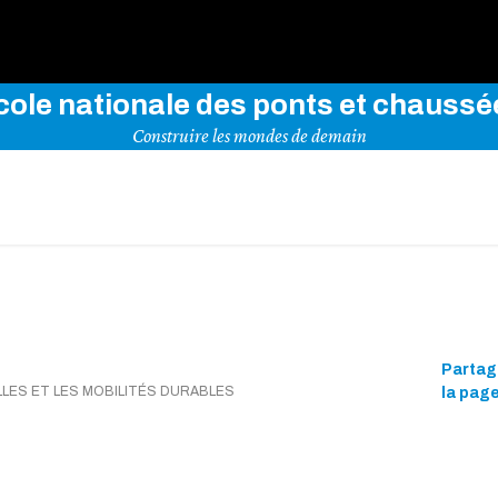
rez notre site en indiquant vos mots-clés ci-dessous
cole nationale des ponts et chaussé
Construire les mondes de demain
Partag
LLES ET LES MOBILITÉS DURABLES
la pag