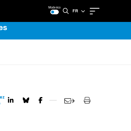
Mode éco
FR
es
EN
ez
e