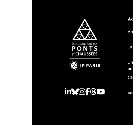
Ac
Ac
La
Un
en
Ch
LinkedIn
Bluesky
Instagram
Facebook
Threads
Youtube
Ven