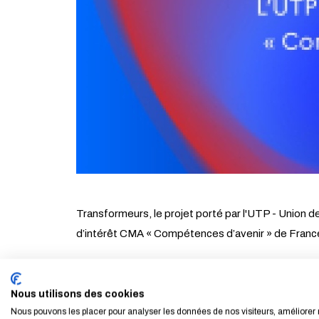
Transformeurs, le projet porté par l'UTP - Union de
d’intérêt CMA « Compétences d’avenir » de Franc
L'École nationale des ponts et chaussées est me
offrons le Mastère Spécialisé® Smart Mobility et 
Nous utilisons des cookies
les employeurs des branches urbaine, interurbaine e
Nous pouvons les placer pour analyser les données de nos visiteurs, améliorer 