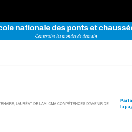
rez notre site en indiquant vos mots-clés ci-dessous
cole nationale des ponts et chaussé
Construire les mondes de demain
Part
NAIRE, LAURÉAT DE L’AMI CMA COMPÉTENCES D’AVENIR DE
la pa