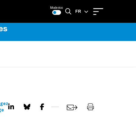
Mode éco
FR
es
EN
agez
ge