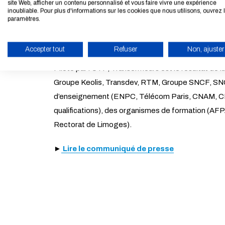
site Web, afficher un contenu personnalisé et vous faire vivre une expérience
inoubliable. Pour plus d'informations sur les cookies que nous utilisons, ouvrez 
Les actions et dispositifs opérationnels qui seront
paramètres.
- Rendre attractif les métiers du secteur du tran
- Bâtir des outils de formation (du CAP au Master)
Accepter tout
Refuser
Non, ajuster
ACTIVER LE MODE ÉCO
Piloté par l’UTP, Transormeurs est le résultat de l
Groupe Keolis, Transdev, RTM, Groupe SNCF, SN
d’enseignement (ENPC, Télécom Paris, CNAM, CESI
qualifications), des organismes de formation (AFPA
Rectorat de Limoges).
►
Lire le communiqué de presse