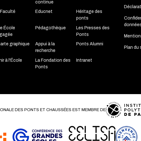
continue
Déclara
 Faculté
Educnet
Héritage des
Confiden
ponts
donnée
e École
Pédagothèque
Les Presses des
gagée
Ponts
Mention
arte graphique
Appui à la
Ponts Alumni
Plan du 
recherche
ir à l'École
La Fondation des
Intranet
Ponts
TIONALE DES PONTS ET CHAUSSÉES EST MEMBRE DE