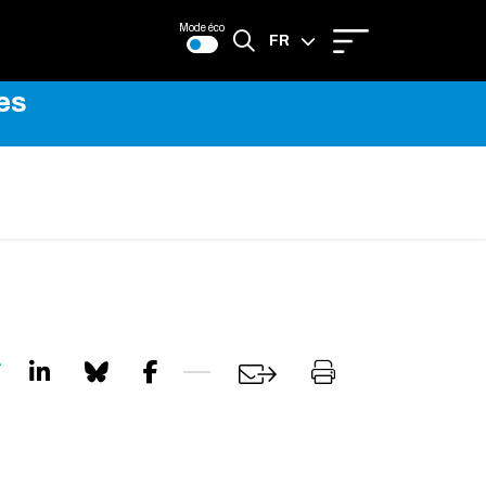
Mode éco
FR
es
EN
a