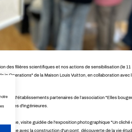
on des filières scientifiques et nos actions de sensibilisation (le 1
rls in Operations" de la Maison Louis Vuitton, en collaboration ave
notre
 issues d'établissements partenaires de l’association "Elles bouge
 carrières d'ingénieures.
les
cheuse, visite guidée de l'exposition photographique "Un cliché c
MakerSpace avec la construction d'un pont, découverte de la vie étudi