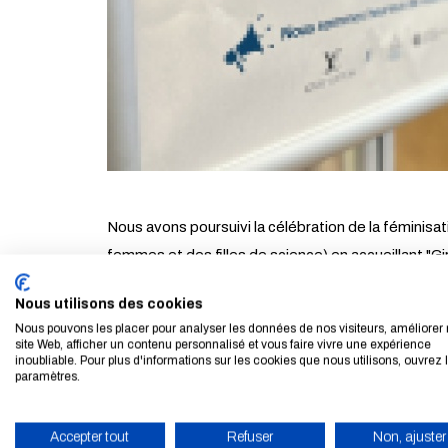
Nous avons poursuivi la célébration de la féminisati
femmes et des filles de science) en accueillant "Gi
Génie Industriel de l'École.
Nous utilisons des cookies
Nous pouvons les placer pour analyser les données de nos visiteurs, améliorer 
En faisant découvrir notre école à 12 collégiennes
site Web, afficher un contenu personnalisé et vous faire vivre une expérience
s'orienter vers des formations scientifiques et des
inoubliable. Pour plus d'informations sur les cookies que nous utilisons, ouvrez 
paramètres.
Entre témoignages d'élèves-ingénieures et de cher
Accepter tout
Refuser
Non, ajuster
féminin pluriel", atelier de fabrication ludique au 