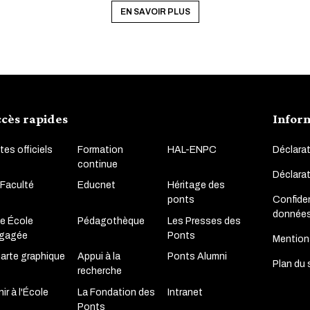
EN SAVOIR PLUS
cès rapides
Infor
tes officiels
Formation
HAL-ENPC
Déclarat
continue
Déclara
 Faculté
Educnet
Héritage des
Confiden
ponts
donnée
e École
Pédagothèque
Les Presses des
gagée
Ponts
Mention
arte graphique
Appui à la
Ponts Alumni
Plan du 
recherche
ir à l'École
La Fondation des
Intranet
Ponts