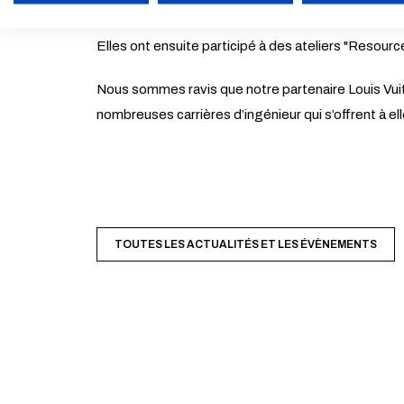
découvert les coulisses de notre campus et de la f
ACTIVER LE MODE ÉCO
Elles ont ensuite participé à des ateliers "Resourc
Nous sommes ravis que notre partenaire Louis Vuitt
nombreuses carrières d’ingénieur qui s’offrent à 
TOUTES LES ACTUALITÉS ET LES ÉVÈNEMENTS