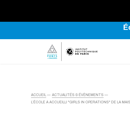
Explo
É
ACCUEIL
ACTUALITÉS & ÉVÈNEMENTS
L’ÉCOLE A ACCUEILLI "GIRLS IN OPERATIONS" DE LA MA