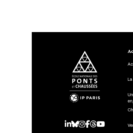
Ac
Ac
La
Un
en
Ch
LinkedIn
Bluesky
Instagram
Facebook
Threads
Youtube
Ven