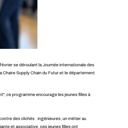
1 février se déroulant la Journée internationale des
c la Chaire Supply Chain du Futur et le département
nt", ce programme encourage les jeunes filles à
ontre des clichés : ingénieures, un métier au
ante et associative, ces jeunes filles ont