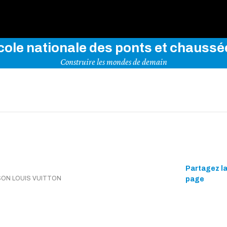
rez notre site en indiquant vos mots-clés ci-dessous
cole nationale des ponts et chaussé
Construire les mondes de demain
Partagez l
ISON LOUIS VUITTON
page