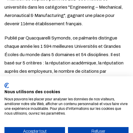
universités dans les catégories "Engineering – Mechanical,
Aeronautical & Manufacturing", gagnant une place pour
devenir 11ème établissement français.
Publié par Quacquarelli Symonds, ce palmarès distingue
chaque année les 1 594 meilleures Universités et Grandes
Écoles du monde dans 5 domaines et 54 disciplines. Il est
basé sur 5 critères : la réputation académique, la réputation
auprès des employeurs, le nombre de citations par
publications scientifiques, le h-index qui est un moyen de
mesurer à la fois la productivité, l'impact des travaux publiés
Nous utilisons des cookies
d'un scientifique ou d'un universitaire et l'IRN, qui mesure
Nous pouvons les placer pour analyser les données de nos visiteurs,
améliorer notre site Web, afficher un contenu personnalisé et vous faire vivre
l'efficacité de l'a mise en palce de collaborations de recherche
une expérience inoubliable. Pour plus d'informations sur les cookies que
dans chacun des 5 domaines.
nous utilisons, ouvrez les paramètres.
TOUTES LES ACTUALITÉS ET LES ÉVÈNEMENTS
Accepter tout
Refuser