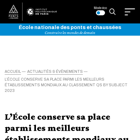
Mode éco
École nationale des ponts et chaussées
Construire les mondes de demain
ACCUEIL
ACTUALITÉS & ÉVÈNEMENTS
L’ÉCOLE CONSERVE SA PLACE PARMI LES MEILLEURS
ÉTABLISSEMENTS MONDIAUX AU CLASSEMENT QS BY SUBJECT
2023
L’École conserve sa place
parmi les meilleurs
établissements mondiaux au